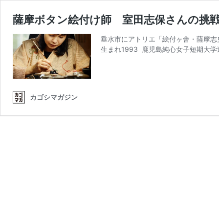
薩摩ボタン絵付け師 室田志保さんの挑
垂水市にアトリエ「絵付ヶ舎・薩摩志史
生まれ1993 鹿児島純心女子短期大学
カゴシマガジン