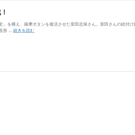
戦！
」を構え、薩摩ボタンを復活させた室田志保さん。室田さんの絵付け師と
薩
造形 …
続きを読む
摩
ボ
タ
ン
絵
付
け
師
室
田
志
保
さ
ん
の
挑