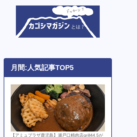
月間:人気記事TOP5
【アミュプラザ鹿児島】瀬戸口精肉店grill44.5が