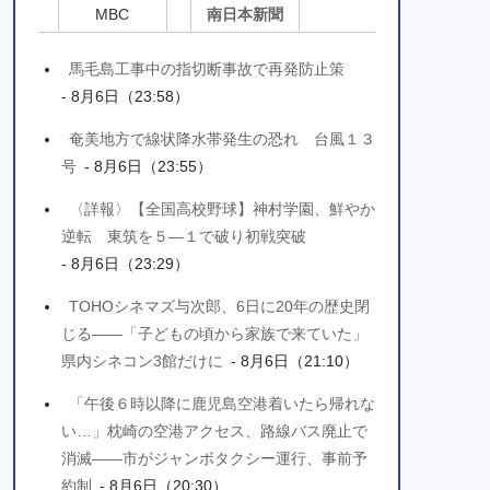
MBC
南日本新聞
馬毛島工事中の指切断事故で再発防止策
- 8月6日（23:58）
奄美地方で線状降水帯発生の恐れ 台風１３
号
- 8月6日（23:55）
〈詳報〉【全国高校野球】神村学園、鮮やか
逆転 東筑を５―１で破り初戦突破
- 8月6日（23:29）
TOHOシネマズ与次郎、6日に20年の歴史閉
じる――「子どもの頃から家族で来ていた」
県内シネコン3館だけに
- 8月6日（21:10）
「午後６時以降に鹿児島空港着いたら帰れな
い…」枕崎の空港アクセス、路線バス廃止で
消滅――市がジャンボタクシー運行、事前予
約制
- 8月6日（20:30）