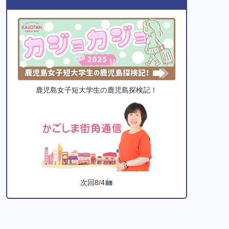
鹿児島女子短大学生の鹿児島探検記！
次回8/4