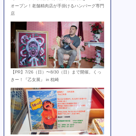
オープン！老舗精肉店が手掛けるハンバーグ専門
店
【PR】7/26（日）〜8/30（日）まで開催。くっ
きー！『乙女展』 in 枕崎