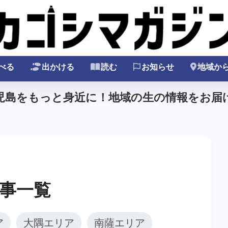
べる
出かける
読む
お知らせ
地域か
鹿児島をもっと身近に！地域の生の情報をお届け
事一覧
ア
大隅エリア
南薩エリア