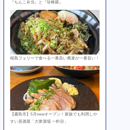
『ちんこ弁当』と『珍棒羅』
桜島フェリーで食べる一番高い蕎麦が一番旨い！
【霧島市】5月newオープン！家族でも利用しや
すい居酒屋「大衆酒場 一軒目」