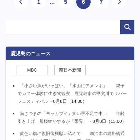
1
…
5
6
7
鹿児島のニュース
MBC
南日本新聞
「小さい魚がいっぱい」「水面にアメンボ」――親子
でカヌー体験に生き物観察 鹿児島市の甲突川でリバー
フェスティバル
- 8月8日（14:30）
南さつまの「ヨッカブイ」担い手不足で中止――年齢
引き上げ、規模縮小するが「限界」
- 8月8日（13:00）
黄色い旗に復旧復興願い込めて――加治木の網掛橋通