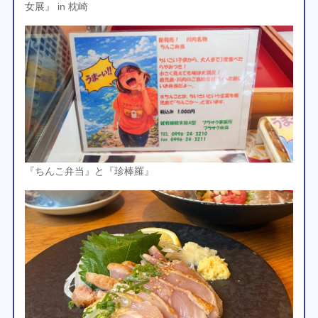
女展』 in 枕崎
『ちんこ弁当』と『珍棒羅』