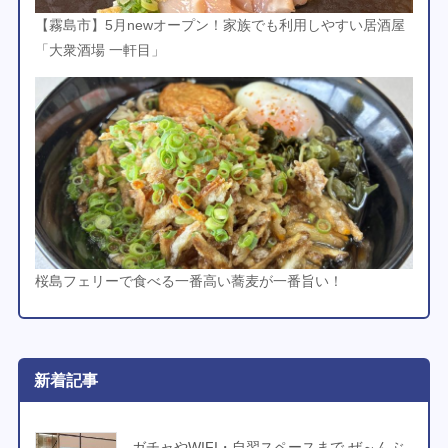
【霧島市】5月newオープン！家族でも利用しやすい居酒屋
「大衆酒場 一軒目」
桜島フェリーで食べる一番高い蕎麦が一番旨い！
新着記事
ガチャやWIFI・自習スペースまで ぜ～んぶ