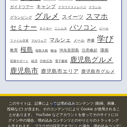
キャンプ
ガイドツアー
クラウドストレージ
クラシル
グルメ
スマホ
スイーツ
グランピング
セミナー
パソコン
タイヨー
ニシムタ
ビール
学び
マルシェ
メール
声優
ファイル共有
マルウェア
桜島
漫画
教育
沖永良部島
注意喚起
桜島大根
椿油
鹿児島グルメ
現場サポート
経済
詐欺広告
電子書籍
鹿児島市
鹿児島市エリア
鹿児島市グルメ
このサイトは、記事によっては埋め込みコンテンツ (動画、画像、
HOME
投稿など) が含まれ、そのコンテンツにより Cookie が使用されるこ
とがあります。 YouTube などアカウントを使ってそのサイトにロ
カゴシマガジンとは？
プライバシーポリシー
グイン中の場合、埋め込みコンテンツとのやりとりのトラッキング
外部送信ポリシー(2023年7月1日)
も含まれます。 ブラウザの設定でオフにした場合、埋め込みコンテ