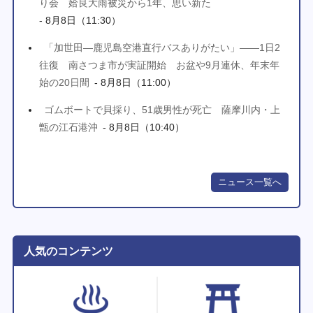
り会 姶良大雨被災から1年、思い新た
- 8月8日（11:30）
「加世田―鹿児島空港直行バスありがたい」――1日2
往復 南さつま市が実証開始 お盆や9月連休、年末年
始の20日間
- 8月8日（11:00）
ゴムボートで貝採り、51歳男性が死亡 薩摩川内・上
甑の江石港沖
- 8月8日（10:40）
ニュース一覧へ
人気のコンテンツ