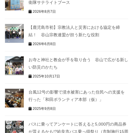
衛隊サテライトブース
2026年8月7日
【鹿児島市初】宗教法人と災害における協定を締
結！ 谷山宗教連盟が担う新たな役割
2026年6月8日
お寺と神社と教会が手を取り合う 谷山で広がる新し
い防災のかたち
2025年10月17日
台風12号の影響で浸水被害にあった住民への支援を
行った「和田ボランティア本部（仮）」
2025年9月8日
バスに乗ってアンケートに答えると5,000円の商品券
が貰えるかも!?姶良市バス乗っ得祭り（市制施行15周