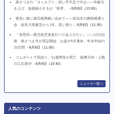
南さつまの「ヨッカブイ」担い手不足で中止――年齢引
き上げ、規模縮小するが「限界」
- 8月8日（13:00）
黄色い旗に復旧復興願い込めて――加治木の網掛橋通り
会 姶良大雨被災から1年、思い新た
- 8月8日（11:30）
「加世田―鹿児島空港直行バスありがたい」――1日2往
復 南さつま市が実証開始 お盆や9月連休、年末年始の
20日間
- 8月8日（11:00）
ゴムボートで貝採り、51歳男性が死亡 薩摩川内・上甑
の江石港沖
- 8月8日（10:40）
ニュース一覧へ
人気のコンテンツ