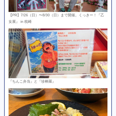
【PR】7/26（日）〜8/30（日）まで開催。くっきー！『乙
女展』 in 枕崎
『ちんこ弁当』と『珍棒羅』