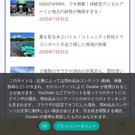
KAGOSHIMA」で大興奮！体験型デジタルア
ートと地元の妖怪が胸熱すぎる！
2026年7月31日
夏を彩る水上バトル！コミュニティ対抗ドラ
ゴンボート大会で感じた地域の熱量
2026年7月31日
２種類のサウナや深めの水風呂も。普段使い
や運動後に立ち寄りたい「まごし温泉」
このサイトは、記事によっては埋め込みコンテンツ (動画、画像、
2026年7月31日
投稿など) が含まれ、そのコンテンツにより Cookie が使用されるこ
とがあります。 YouTube などアカウントを使ってそのサイトにロ
グイン中の場合、埋め込みコンテンツとのやりとりのトラッキング
も含まれます。 ブラウザの設定でオフにした場合、埋め込みコンテ
ンツが正常に動作しない場合があります。引き続き閲覧する場合、
バックナンバー
Cookie の使用を承諾したものとみなされます。
OK
プライバシーポリシー
メニュー
ホーム
検索
トップ
シェア