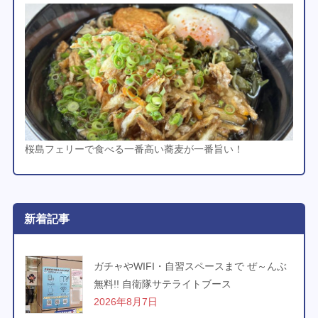
桜島フェリーで食べる一番高い蕎麦が一番旨い！
新着記事
ガチャやWIFI・自習スペースまで ぜ～んぶ
無料!! 自衛隊サテライトブース
2026年8月7日