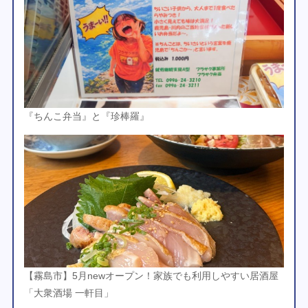
『ちんこ弁当』と『珍棒羅』
【霧島市】5月newオープン！家族でも利用しやすい居酒屋
「大衆酒場 一軒目」