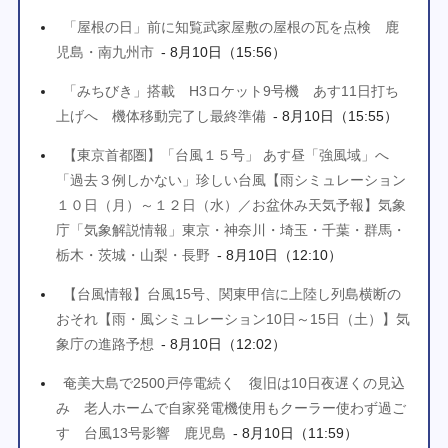
「屋根の日」前に知覧武家屋敷の屋根の瓦を点検 鹿
児島・南九州市
- 8月10日（15:56）
「みちびき」搭載 H3ロケット9号機 あす11日打ち
上げへ 機体移動完了し最終準備
- 8月10日（15:55）
【東京首都圏】「台風１５号」 あす昼「強風域」へ
「過去３例しかない」珍しい台風【雨シミュレーション
１０日（月）～１２日（水）／お盆休み天気予報】気象
庁「気象解説情報」東京・神奈川・埼玉・千葉・群馬・
栃木・茨城・山梨・長野
- 8月10日（12:10）
【台風情報】台風15号、関東甲信に上陸し列島横断の
おそれ【雨・風シミュレーション10日～15日（土）】気
象庁の進路予想
- 8月10日（12:02）
奄美大島で2500戸停電続く 復旧は10日夜遅くの見込
み 老人ホームで自家発電機使用もクーラー使わず過ご
す 台風13号影響 鹿児島
- 8月10日（11:59）