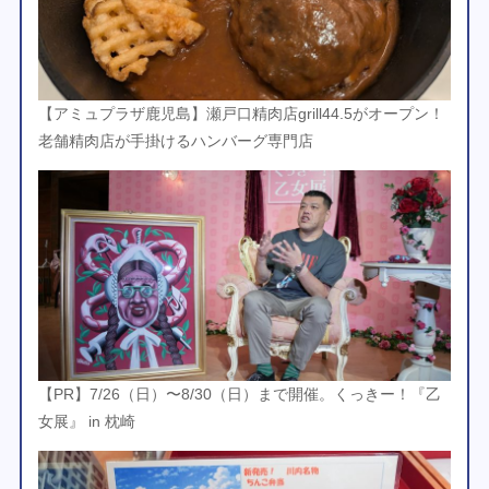
【アミュプラザ鹿児島】瀬戸口精肉店grill44.5がオープン！
老舗精肉店が手掛けるハンバーグ専門店
【PR】7/26（日）〜8/30（日）まで開催。くっきー！『乙
女展』 in 枕崎