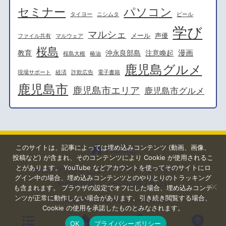
セミナー
パソコン
タイヨー
ニシムタ
ビール
学び
マルシェ
メール
声優
ファイル共有
マルウェア
桜島
漫画
教育
沖永良部島
注意喚起
桜島大根
椿油
鹿児島グルメ
現場サポート
経済
詐欺広告
電子書籍
鹿児島市
鹿児島市エリア
鹿児島市グルメ
このサイトは、記事によっては埋め込みコンテンツ (動画、画像、
HOME
投稿など) が含まれ、そのコンテンツにより Cookie が使用されるこ
とがあります。 YouTube などアカウントを使ってそのサイトにロ
カゴシマガジンとは？
プライバシーポリシー
グイン中の場合、埋め込みコンテンツとのやりとりのトラッキング
外部送信ポリシー(2023年7月1日)
も含まれます。 ブラウザの設定でオフにした場合、埋め込みコンテ
ンツが正常に動作しない場合があります。引き続き閲覧する場合、
© 2026
SYNAPSE
All rights reserved.
Cookie の使用を承諾したものとみなされます。
OK
プライバシーポリシー