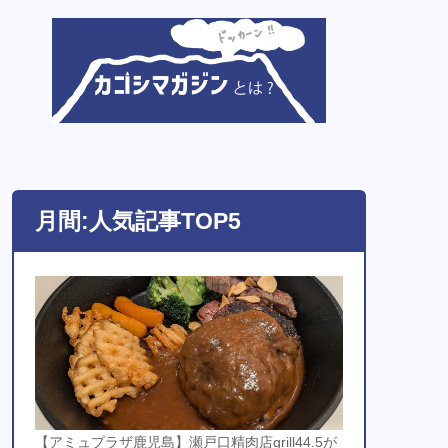
月間:人気記事TOP5
【アミュプラザ鹿児島】瀬戸口精肉店grill44.5が