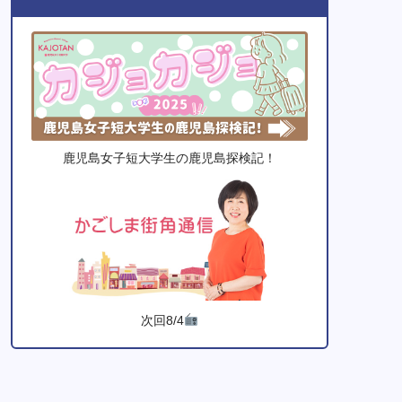
鹿児島女子短大学生の鹿児島探検記！
次回8/4