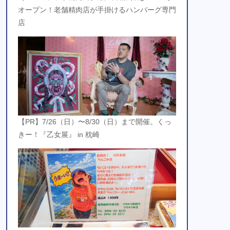
オープン！老舗精肉店が手掛けるハンバーグ専門
店
【PR】7/26（日）〜8/30（日）まで開催。くっ
きー！『乙女展』 in 枕崎