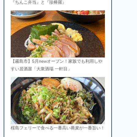
『ちんこ弁当』と『珍棒羅』
【霧島市】5月newオープン！家族でも利用しや
すい居酒屋「大衆酒場 一軒目」
桜島フェリーで食べる一番高い蕎麦が一番旨い！