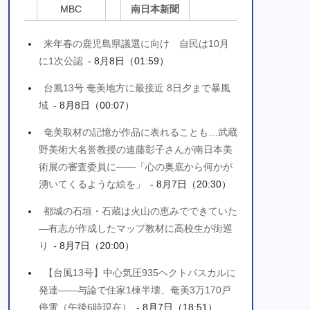
MBC
南日本新聞
来年春の鹿児島県議選に向け 自民は10月
に1次公認
- 8月8日（01:59）
台風13号 奄美地方に最接近 8日夕まで暴風
域
- 8月8日（00:07）
奄美取材の記憶が作品に表れることも…武蔵
野美術大名誉教授の遠藤彰子さんが南日本美
術展の審査委員に――「心の奥底から何かが
湧いてくるような絵を」
- 8月7日（20:30）
都城の石垣・石蔵は火山の恵みでできていた
―有志が作成したマップ教材に高校生が街巡
り
- 8月7日（20:00）
【台風13号】中心気圧935ヘクトパスカルに
発達――与論で住家1棟半壊、奄美3万170戸
停電（午後6時現在）
- 8月7日（18:51）