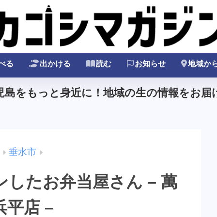
べる
出かける
読む
お知らせ
地域か
鹿児島をもっと身近に！地域の生の情報をお届け
垂水市
したお弁当屋さん – 萬
平店 –