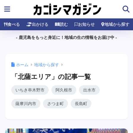
食べる
出かける
読む
お知らせ
地域から探す
- 鹿児島をもっと身近に！地域の生の情報をお届け中 -
ホーム
地域から探す
「北薩エリア」の記事一覧
いちき串木野市
阿久根市
出水市
薩摩川内市
さつま町
長島町