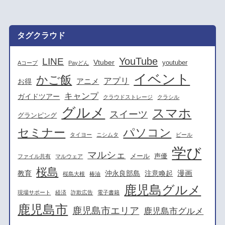
タグクラウド
YouTube
LINE
Vtuber
youtuber
Aコープ
Payどん
イベント
かご飯
アプリ
アニメ
お得
キャンプ
ガイドツアー
クラウドストレージ
クラシル
グルメ
スマホ
スイーツ
グランピング
セミナー
パソコン
タイヨー
ニシムタ
ビール
学び
マルシェ
メール
声優
ファイル共有
マルウェア
桜島
漫画
教育
沖永良部島
注意喚起
桜島大根
椿油
鹿児島グルメ
現場サポート
経済
詐欺広告
電子書籍
鹿児島市
鹿児島市エリア
鹿児島市グルメ