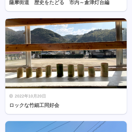
薩摩街道 歴史をたどる 市内～倉津灯台編
2022年10月20日
ロックな竹細工同好会