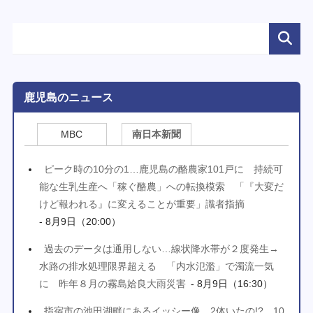
鹿児島のニュース
MBC
南日本新聞
ピーク時の10分の1…鹿児島の酪農家101戸に 持続可
能な生乳生産へ「稼ぐ酪農」への転換模索 「『大変だ
けど報われる』に変えることが重要」識者指摘
- 8月9日（20:00）
過去のデータは通用しない…線状降水帯が２度発生→
水路の排水処理限界超える 「内水氾濫」で濁流一気
に 昨年８月の霧島姶良大雨災害
- 8月9日（16:30）
指宿市の池田湖畔にあるイッシー像、2体いたの!?…10