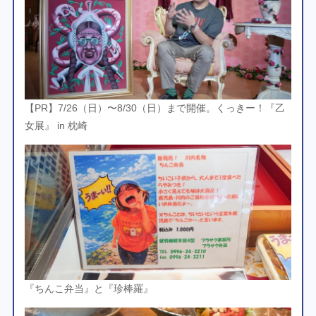
【PR】7/26（日）〜8/30（日）まで開催。くっきー！『乙
女展』 in 枕崎
『ちんこ弁当』と『珍棒羅』