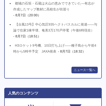
都城の石垣・石蔵は火山の恵みでできていた―有志が
作成したマップ教材に高校生が街巡り
- 8月7日（20:00）
【台風13号】中心気圧935ヘクトパスカルに発達――与
論で住家1棟半壊、奄美3万170戸停電（午後6時現在）
- 8月7日（18:51）
H3ロケット9号機、10日打ち上げ――種子島から午前4
時から5時半予定 JAXA発表
- 8月7日（18:32）
ニュース一覧へ
人気のコンテンツ