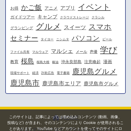
イベント
かご飯
アプリ
アニメ
お得
キャンプ
ガイドツアー
クラウドストレージ
クラシル
グルメ
スマホ
スイーツ
グランピング
セミナー
パソコン
タイヨー
ニシムタ
ビール
学び
マルシェ
メール
声優
ファイル共有
マルウェア
桜島
漫画
教育
沖永良部島
注意喚起
桜島大根
椿油
鹿児島グルメ
現場サポート
経済
詐欺広告
電子書籍
鹿児島市
鹿児島市エリア
鹿児島市グルメ
このサイトは、記事によっては埋め込みコンテンツ (動画、画像、
HOME
投稿など) が含まれ、そのコンテンツにより Cookie が使用されるこ
とがあります。 YouTube などアカウントを使ってそのサイトにロ
カゴシマガジンとは？
プライバシーポリシー