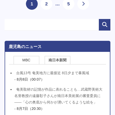
1
2
…
5
鹿児島のニュース
MBC
南日本新聞
台風13号 奄美地方に最接近 8日夕まで暴風域
- 8月8日（00:07）
奄美取材の記憶が作品に表れることも…武蔵野美術大
名誉教授の遠藤彰子さんが南日本美術展の審査委員に
――「心の奥底から何かが湧いてくるような絵を」
- 8月7日（20:30）