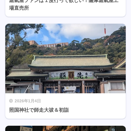
蒸氣屋ファンは１度行って欲しい！薩摩蒸氣屋工
場直売所
2026年1月4日
照国神社で師走大祓＆初詣