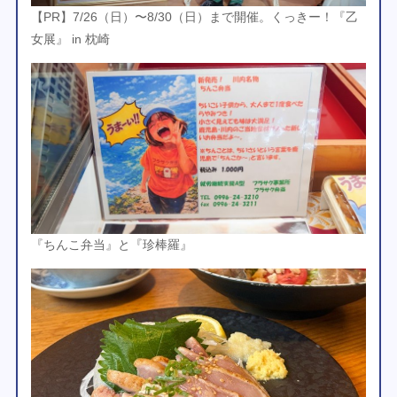
【PR】7/26（日）〜8/30（日）まで開催。くっきー！『乙
女展』 in 枕崎
『ちんこ弁当』と『珍棒羅』