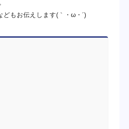
。
もお伝えします(｀・ω・´)