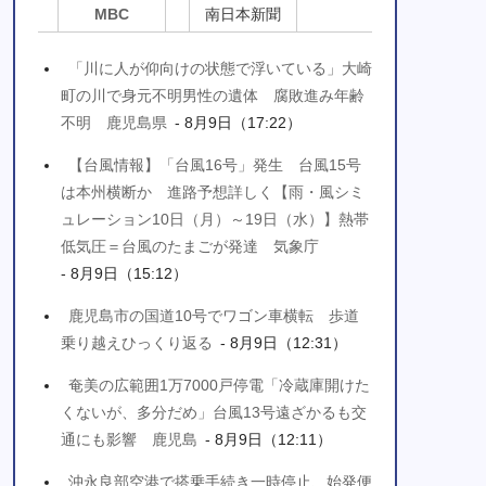
MBC
南日本新聞
「川に人が仰向けの状態で浮いている」大崎
町の川で身元不明男性の遺体 腐敗進み年齢
不明 鹿児島県
- 8月9日（17:22）
【台風情報】「台風16号」発生 台風15号
は本州横断か 進路予想詳しく【雨・風シミ
ュレーション10日（月）～19日（水）】熱帯
低気圧＝台風のたまごが発達 気象庁
- 8月9日（15:12）
鹿児島市の国道10号でワゴン車横転 歩道
乗り越えひっくり返る
- 8月9日（12:31）
奄美の広範囲1万7000戸停電「冷蔵庫開けた
くないが、多分だめ」台風13号遠ざかるも交
通にも影響 鹿児島
- 8月9日（12:11）
沖永良部空港で搭乗手続き一時停止、始発便