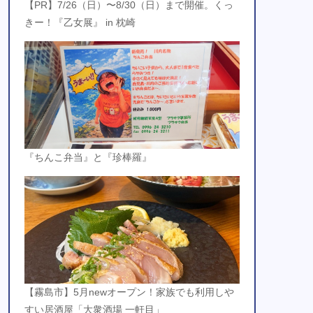
【PR】7/26（日）〜8/30（日）まで開催。くっ
きー！『乙女展』 in 枕崎
『ちんこ弁当』と『珍棒羅』
【霧島市】5月newオープン！家族でも利用しや
すい居酒屋「大衆酒場 一軒目」