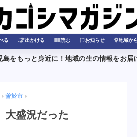
べる
出かける
読む
お知らせ
地域か
鹿児島をもっと身近に！地域の生の情報をお届け
曽於市
、大盛況だった