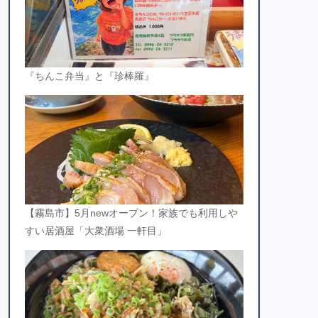
『ちんこ弁当』と『珍棒羅』
【霧島市】5月newオープン！家族でも利用しや
すい居酒屋「大衆酒場 一軒目」