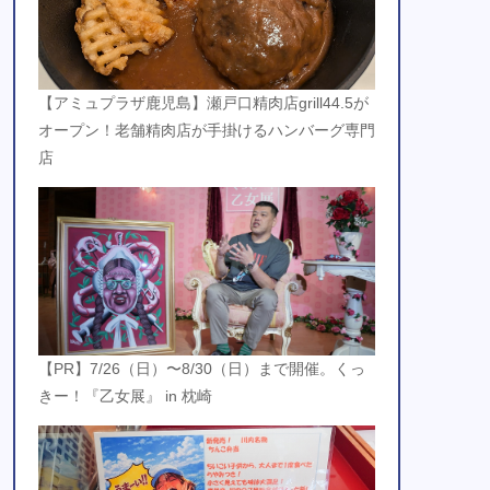
【アミュプラザ鹿児島】瀬戸口精肉店grill44.5が
オープン！老舗精肉店が手掛けるハンバーグ専門
店
【PR】7/26（日）〜8/30（日）まで開催。くっ
きー！『乙女展』 in 枕崎