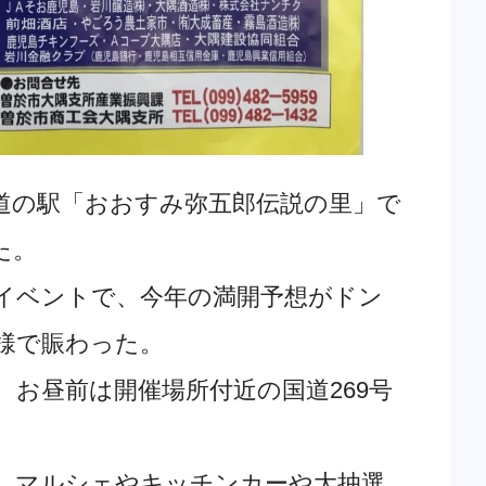
る道の駅「おおすみ弥五郎伝説の里」で
た。
イベントで、今年の満開予想がドン
様で賑わった。
、お昼前は開催場所付近の国道269号
、マルシェやキッチンカーや大抽選