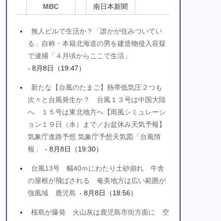
MBC
南日本新聞
無人ビルで生活か？「誰かが住みついてい
る」自称・本籍北海道の男を建造物侵入容疑
で逮捕「４月頃からここで生活」
- 8月8日（19:47）
新たな【台風のたまご】熱帯低気圧２つも
次々と台風発生か？ 台風１３号は中国大陸
へ １５号は東北地方へ【雨風シミュレーシ
ョン１９日（水）まで／お盆休み天気予報】
気象庁進路予想 気象庁予想天気図「台風情
報」
- 8月8日（19:30）
台風13号 幅40ｍにわたり土砂崩れ 牛舎
の屋根が飛ばされる 奄美地方は広い範囲が
強風域 鹿児島
- 8月8日（18:56）
桜島が爆発 火山灰は鹿児島市街方面に 空