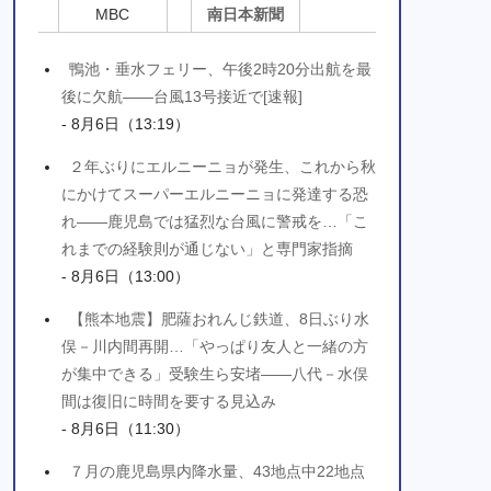
MBC
南日本新聞
鴨池・垂水フェリー、午後2時20分出航を最
後に欠航――台風13号接近で[速報]
- 8月6日（13:19）
２年ぶりにエルニーニョが発生、これから秋
にかけてスーパーエルニーニョに発達する恐
れ――鹿児島では猛烈な台風に警戒を…「こ
れまでの経験則が通じない」と専門家指摘
- 8月6日（13:00）
【熊本地震】肥薩おれんじ鉄道、8日ぶり水
俣－川内間再開…「やっぱり友人と一緒の方
が集中できる」受験生ら安堵――八代－水俣
間は復旧に時間を要する見込み
- 8月6日（11:30）
７月の鹿児島県内降水量、43地点中22地点