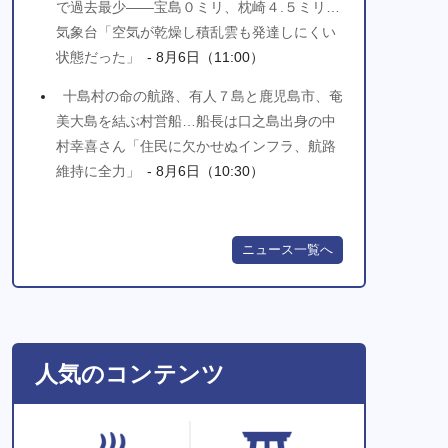
で過去最少――宝島０ミリ、枕崎４.５ミリ…
気象台「空気が乾燥し積乱雲も発達しにくい
状態だった」
- 8月6日（11:00）
十島村の命の航路、有人７島と鹿児島市、奄
美大島を結ぶ村営船…船長は口之島出身の中
村幸喜さん「住民に欠かせぬインフラ、航路
維持に全力」
- 8月6日（10:30）
ニュース一覧へ
人気のコンテンツ