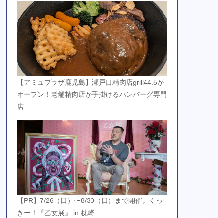
【アミュプラザ鹿児島】瀬戸口精肉店grill44.5が
オープン！老舗精肉店が手掛けるハンバーグ専門
店
【PR】7/26（日）〜8/30（日）まで開催。くっ
きー！『乙女展』 in 枕崎