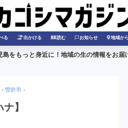
べる
出かける
読む
お知らせ
地域か
鹿児島をもっと身近に！地域の生の情報をお届け
曽於市
ハナ】