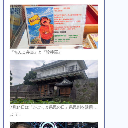
『ちんこ弁当』と『珍棒羅』
7月14日は「かごしま県民の日」県民割を活用し
よう！