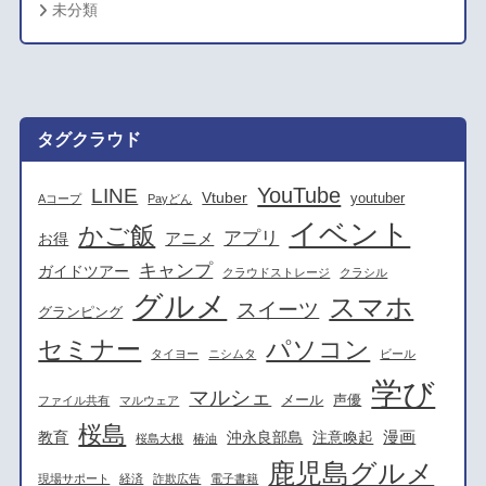
未分類
タグクラウド
YouTube
LINE
Vtuber
youtuber
Aコープ
Payどん
イベント
かご飯
アプリ
アニメ
お得
キャンプ
ガイドツアー
クラウドストレージ
クラシル
グルメ
スマホ
スイーツ
グランピング
セミナー
パソコン
タイヨー
ニシムタ
ビール
学び
マルシェ
メール
声優
ファイル共有
マルウェア
桜島
漫画
教育
沖永良部島
注意喚起
桜島大根
椿油
鹿児島グルメ
現場サポート
経済
詐欺広告
電子書籍