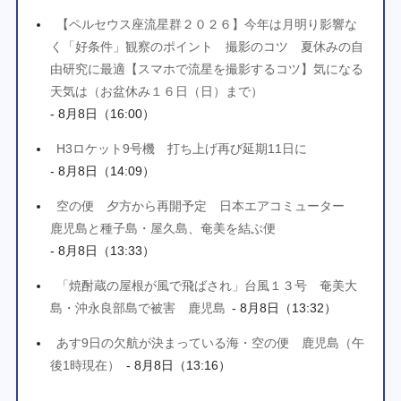
【ペルセウス座流星群２０２６】今年は月明り影響な
く「好条件」観察のポイント 撮影のコツ 夏休みの自
由研究に最適【スマホで流星を撮影するコツ】気になる
天気は（お盆休み１６日（日）まで）
- 8月8日（16:00）
H3ロケット9号機 打ち上げ再び延期11日に
- 8月8日（14:09）
空の便 夕方から再開予定 日本エアコミューター
鹿児島と種子島・屋久島、奄美を結ぶ便
- 8月8日（13:33）
「焼酎蔵の屋根が風で飛ばされ」台風１３号 奄美大
島・沖永良部島で被害 鹿児島
- 8月8日（13:32）
あす9日の欠航が決まっている海・空の便 鹿児島（午
後1時現在）
- 8月8日（13:16）