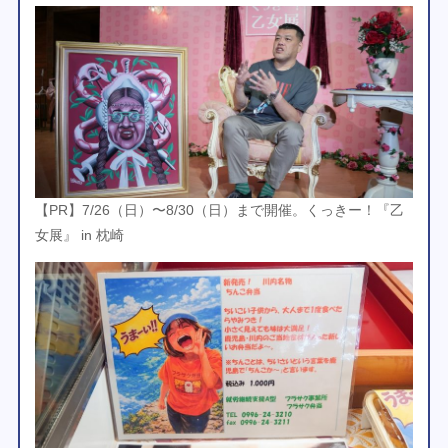
【PR】7/26（日）〜8/30（日）まで開催。くっきー！『乙
女展』 in 枕崎