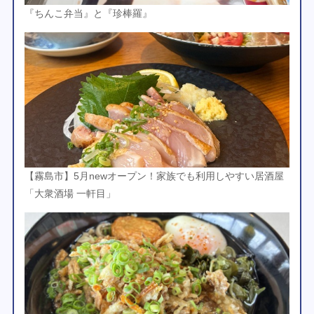
『ちんこ弁当』と『珍棒羅』
【霧島市】5月newオープン！家族でも利用しやすい居酒屋
「大衆酒場 一軒目」