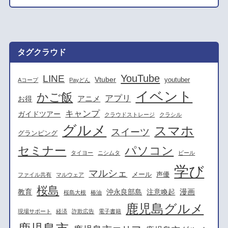
タグクラウド
YouTube
LINE
Vtuber
youtuber
Aコープ
Payどん
イベント
かご飯
アプリ
アニメ
お得
キャンプ
ガイドツアー
クラウドストレージ
クラシル
グルメ
スマホ
スイーツ
グランピング
セミナー
パソコン
タイヨー
ニシムタ
ビール
学び
マルシェ
メール
声優
ファイル共有
マルウェア
桜島
漫画
教育
沖永良部島
注意喚起
桜島大根
椿油
鹿児島グルメ
現場サポート
経済
詐欺広告
電子書籍