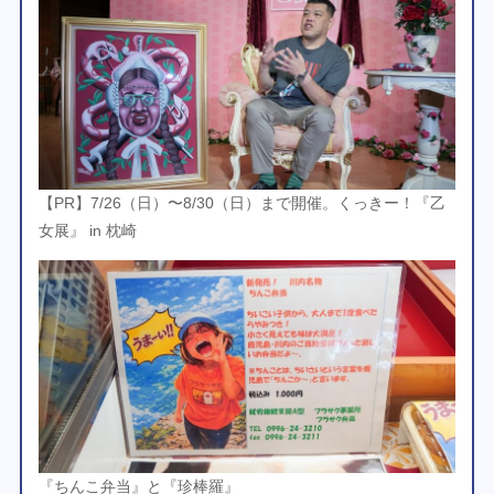
【PR】7/26（日）〜8/30（日）まで開催。くっきー！『乙
女展』 in 枕崎
『ちんこ弁当』と『珍棒羅』