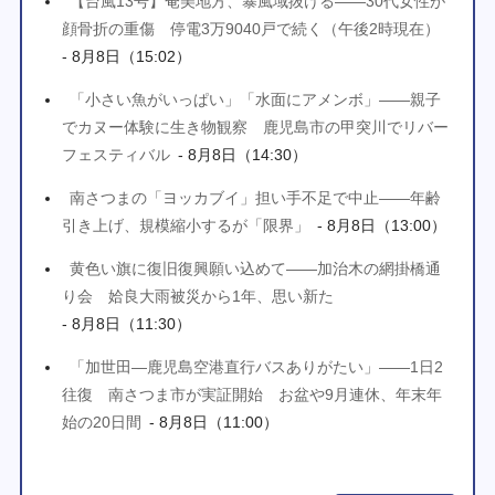
【台風13号】奄美地方、暴風域抜ける――30代女性が
顔骨折の重傷 停電3万9040戸で続く（午後2時現在）
- 8月8日（15:02）
「小さい魚がいっぱい」「水面にアメンボ」――親子
でカヌー体験に生き物観察 鹿児島市の甲突川でリバー
フェスティバル
- 8月8日（14:30）
南さつまの「ヨッカブイ」担い手不足で中止――年齢
引き上げ、規模縮小するが「限界」
- 8月8日（13:00）
黄色い旗に復旧復興願い込めて――加治木の網掛橋通
り会 姶良大雨被災から1年、思い新た
- 8月8日（11:30）
「加世田―鹿児島空港直行バスありがたい」――1日2
往復 南さつま市が実証開始 お盆や9月連休、年末年
始の20日間
- 8月8日（11:00）