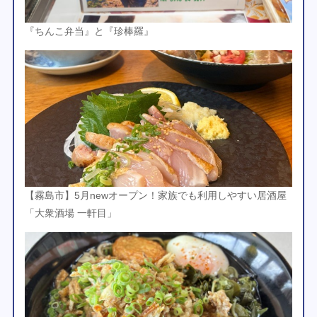
『ちんこ弁当』と『珍棒羅』
【霧島市】5月newオープン！家族でも利用しやすい居酒屋
「大衆酒場 一軒目」