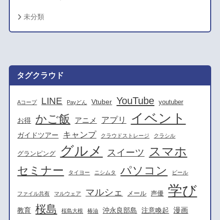
未分類
タグクラウド
YouTube
LINE
Vtuber
youtuber
Aコープ
Payどん
イベント
かご飯
アプリ
アニメ
お得
キャンプ
ガイドツアー
クラウドストレージ
クラシル
グルメ
スマホ
スイーツ
グランピング
セミナー
パソコン
タイヨー
ニシムタ
ビール
学び
マルシェ
メール
声優
ファイル共有
マルウェア
桜島
漫画
教育
沖永良部島
注意喚起
桜島大根
椿油