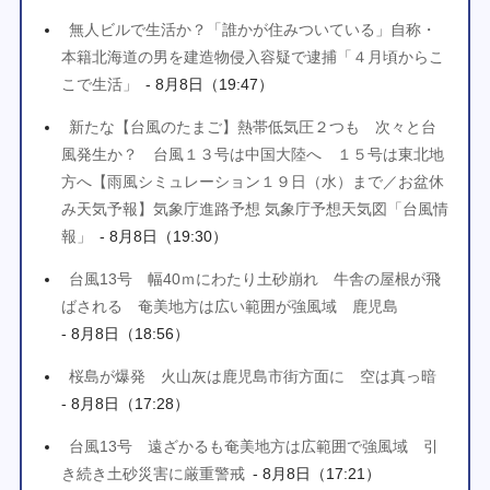
無人ビルで生活か？「誰かが住みついている」自称・
本籍北海道の男を建造物侵入容疑で逮捕「４月頃からこ
こで生活」
- 8月8日（19:47）
新たな【台風のたまご】熱帯低気圧２つも 次々と台
風発生か？ 台風１３号は中国大陸へ １５号は東北地
方へ【雨風シミュレーション１９日（水）まで／お盆休
み天気予報】気象庁進路予想 気象庁予想天気図「台風情
報」
- 8月8日（19:30）
台風13号 幅40ｍにわたり土砂崩れ 牛舎の屋根が飛
ばされる 奄美地方は広い範囲が強風域 鹿児島
- 8月8日（18:56）
桜島が爆発 火山灰は鹿児島市街方面に 空は真っ暗
- 8月8日（17:28）
台風13号 遠ざかるも奄美地方は広範囲で強風域 引
き続き土砂災害に厳重警戒
- 8月8日（17:21）