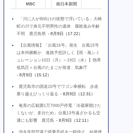
MBC
南日本新聞
「川に人が仰向けの状態で浮いている」大崎
町の川で身元不明男性の遺体 腐敗進み年齢
不明 鹿児島県
- 8月9日（17:22）
【台風情報】「台風16号」発生 台風15号
は本州横断か 進路予想詳しく【雨・風シミ
ュレーション10日（月）～19日（水）】熱帯
低気圧＝台風のたまごが発達 気象庁
- 8月9日（15:12）
鹿児島市の国道10号でワゴン車横転 歩道
乗り越えひっくり返る
- 8月9日（12:31）
奄美の広範囲1万7000戸停電「冷蔵庫開けた
くないが、多分だめ」台風13号遠ざかるも交
通にも影響 鹿児島
- 8月9日（12:11）
沖永良部空港で搭乗手続き一時停止、始発便