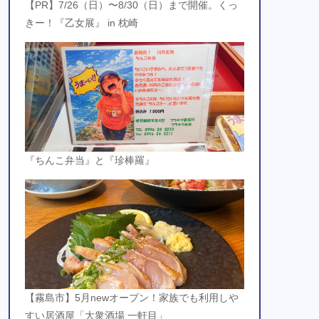
【PR】7/26（日）〜8/30（日）まで開催。くっ
きー！『乙女展』 in 枕崎
『ちんこ弁当』と『珍棒羅』
【霧島市】5月newオープン！家族でも利用しや
すい居酒屋「大衆酒場 一軒目」