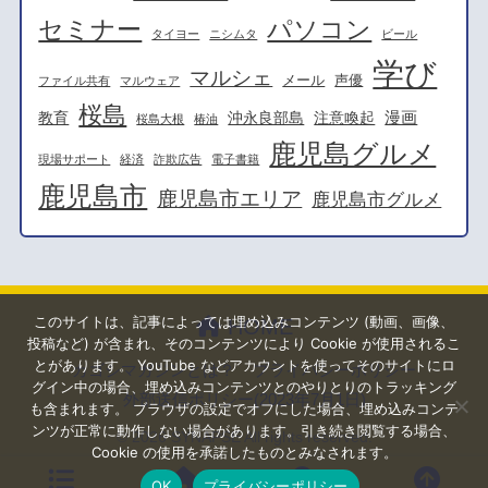
セミナー
パソコン
タイヨー
ニシムタ
ビール
学び
マルシェ
メール
声優
ファイル共有
マルウェア
桜島
漫画
教育
沖永良部島
注意喚起
桜島大根
椿油
鹿児島グルメ
現場サポート
経済
詐欺広告
電子書籍
鹿児島市
鹿児島市エリア
鹿児島市グルメ
このサイトは、記事によっては埋め込みコンテンツ (動画、画像、
HOME
投稿など) が含まれ、そのコンテンツにより Cookie が使用されるこ
とがあります。 YouTube などアカウントを使ってそのサイトにロ
カゴシマガジンとは？
プライバシーポリシー
グイン中の場合、埋め込みコンテンツとのやりとりのトラッキング
外部送信ポリシー(2023年7月1日)
も含まれます。 ブラウザの設定でオフにした場合、埋め込みコンテ
ンツが正常に動作しない場合があります。引き続き閲覧する場合、
© 2026
SYNAPSE
All rights reserved.
Cookie の使用を承諾したものとみなされます。
OK
プライバシーポリシー