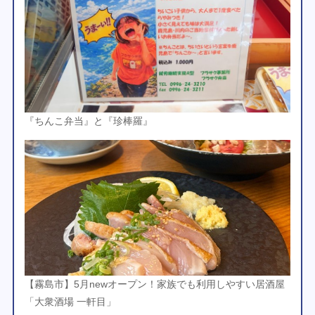
『ちんこ弁当』と『珍棒羅』
【霧島市】5月newオープン！家族でも利用しやすい居酒屋
「大衆酒場 一軒目」