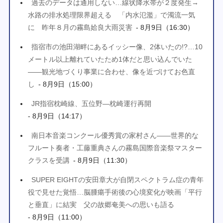
過去のデータは通用しない…線状降水帯が２度発生→
水路の排水処理限界超える 「内水氾濫」で濁流一気
に 昨年８月の霧島姶良大雨災害
- 8月9日（16:30）
指宿市の池田湖畔にあるイッシー像、2体いたの!?…10
メートル以上離れていたため1体だと思い込んでいた
――観光地づくり事業に合わせ、像を近づけてお色直
し
- 8月9日（15:00）
JR指宿枕崎線、五位野―枕崎運行再開
- 8月9日（14:17）
南日本音楽コンクール優秀賞の家村さん――世界的な
フルート奏者・工藤重典さんの霧島国際音楽祭マスター
クラスを受講
- 8月9日（11:30）
SUPER EIGHTの安田章大が自閉スペクトラム症の青年
役で見せた覚悟…脳腫瘍手術後の心境変化が映画「平行
と垂直」に結実 父の故郷奄美への思いも語る
- 8月9日（11:00）