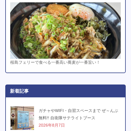
桜島フェリーで食べる一番高い蕎麦が一番旨い！
新着記事
ガチャやWIFI・自習スペースまで ぜ～んぶ
無料!! 自衛隊サテライトブース
2026年8月7日