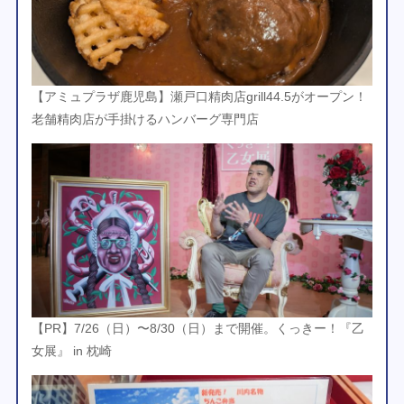
【アミュプラザ鹿児島】瀬戸口精肉店grill44.5がオープン！
老舗精肉店が手掛けるハンバーグ専門店
【PR】7/26（日）〜8/30（日）まで開催。くっきー！『乙
女展』 in 枕崎