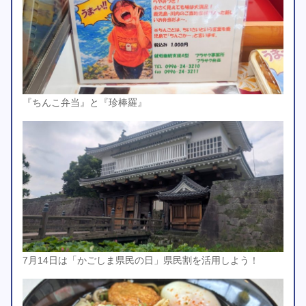
『ちんこ弁当』と『珍棒羅』
7月14日は「かごしま県民の日」県民割を活用しよう！