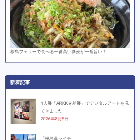
桜島フェリーで食べる一番高い蕎麦が一番旨い！
新着記事
4人展「ARKK交差展」でデジタルアートを見
てきました
2026年8月5日
「桜島産ライチ」