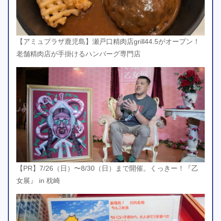
【アミュプラザ鹿児島】瀬戸口精肉店grill44.5がオープン！
老舗精肉店が手掛けるハンバーグ専門店
【PR】7/26（日）〜8/30（日）まで開催。くっきー！『乙
女展』 in 枕崎