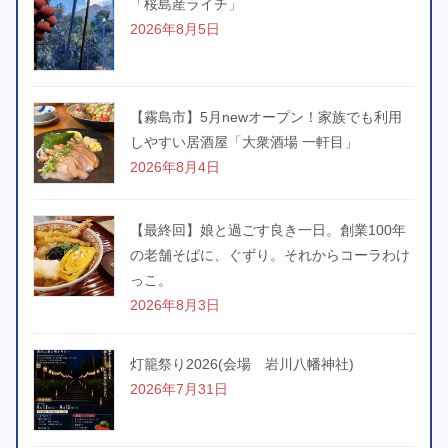
「桜島産ライチ」
2026年8月5日
【霧島市】5月newオープン！家族でも利用
しやすい居酒屋「大衆酒場 一軒目」
2026年8月4日
【最終回】娘と過ごす良き一日。創業100年
の老舗そばに、ぐずり。それからコーラわけ
っこ。
2026年8月3日
灯籠祭り2026(会場 岩川八幡神社)
2026年7月31日