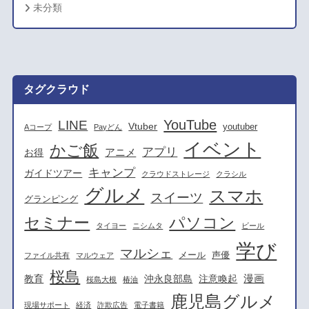
未分類
タグクラウド
YouTube
LINE
Vtuber
youtuber
Aコープ
Payどん
イベント
かご飯
アプリ
アニメ
お得
キャンプ
ガイドツアー
クラウドストレージ
クラシル
グルメ
スマホ
スイーツ
グランピング
セミナー
パソコン
タイヨー
ニシムタ
ビール
学び
マルシェ
メール
声優
ファイル共有
マルウェア
桜島
漫画
教育
沖永良部島
注意喚起
桜島大根
椿油
鹿児島グルメ
現場サポート
経済
詐欺広告
電子書籍