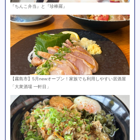
『ちんこ弁当』と『珍棒羅』
【霧島市】5月newオープン！家族でも利用しやすい居酒屋
「大衆酒場 一軒目」