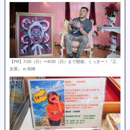
【PR】7/26（日）〜8/30（日）まで開催。くっきー！『乙
女展』 in 枕崎