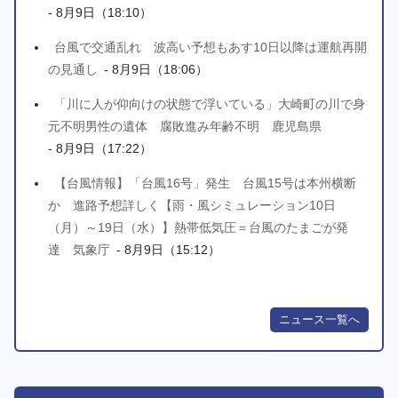
- 8月9日（18:10）
台風で交通乱れ 波高い予想もあす10日以降は運航再開
の見通し
- 8月9日（18:06）
「川に人が仰向けの状態で浮いている」大崎町の川で身
元不明男性の遺体 腐敗進み年齢不明 鹿児島県
- 8月9日（17:22）
【台風情報】「台風16号」発生 台風15号は本州横断
か 進路予想詳しく【雨・風シミュレーション10日
（月）～19日（水）】熱帯低気圧＝台風のたまごが発
達 気象庁
- 8月9日（15:12）
ニュース一覧へ