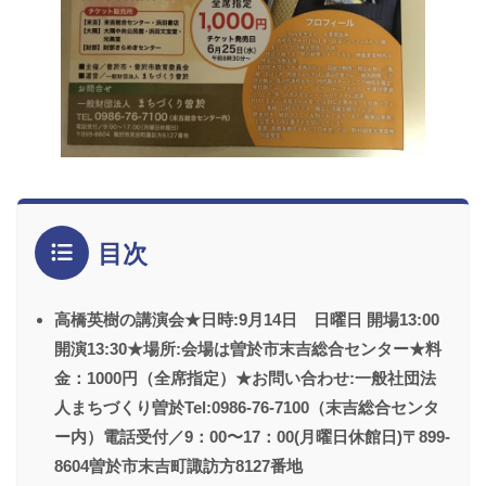
目次
高橋英樹の講演会★日時:9月14日 日曜日 開場13:00
開演13:30★場所:会場は曽於市末吉総合センター★料
金：1000円（全席指定）★お問い合わせ:一般社団法
人まちづくり曽於Tel:0986-76-7100（末吉総合センタ
ー内）電話受付／9：00〜17：00(月曜日休館日)〒899-
8604曽於市末吉町諏訪方8127番地