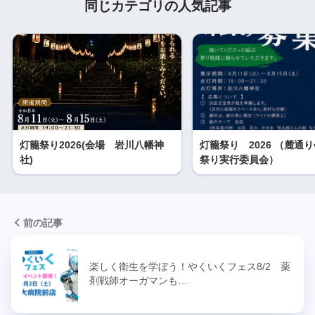
同じカテゴリの人気記事
灯籠祭り2026(会場 岩川八幡神
灯籠祭り 2026 （麓通
社)
祭り実行委員会）
前の記事
楽しく衛生を学ぼう！やくいくフェス8/2 薬
剤戦師オーガマンも…