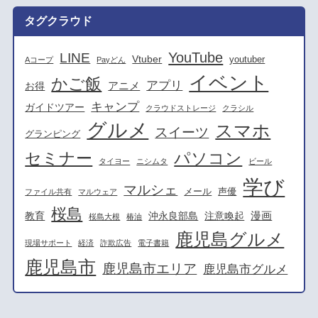
タグクラウド
YouTube
LINE
Vtuber
youtuber
Aコープ
Payどん
イベント
かご飯
アプリ
アニメ
お得
キャンプ
ガイドツアー
クラウドストレージ
クラシル
グルメ
スマホ
スイーツ
グランピング
セミナー
パソコン
タイヨー
ニシムタ
ビール
学び
マルシェ
メール
声優
ファイル共有
マルウェア
桜島
漫画
教育
沖永良部島
注意喚起
桜島大根
椿油
鹿児島グルメ
現場サポート
経済
詐欺広告
電子書籍
鹿児島市
鹿児島市エリア
鹿児島市グルメ