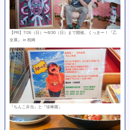
【PR】7/26（日）〜8/30（日）まで開催。くっきー！『乙
女展』 in 枕崎
『ちんこ弁当』と『珍棒羅』