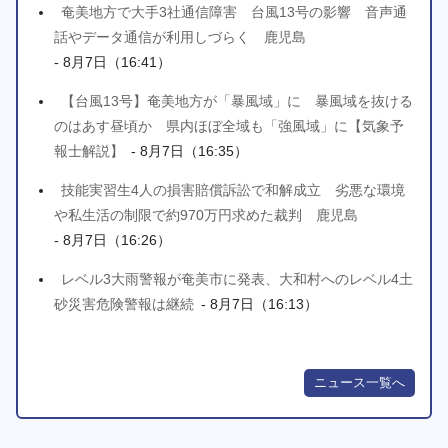
奄美地方で大手3社通信障害 台風13号の影響 音声通
話やデータ通信が利用しづらく 鹿児島
- 8月7日（16:41）
【台風13号】奄美地方が「暴風域」に 暴風域を抜ける
のはあす昼頃か 県内ほぼ全域も「強風域」に【気象予
報士解説】
- 8月7日（16:35）
技能実習生4人の損害賠償訴訟で和解成立 劣悪な環境
や私生活の制限で約970万円求めた裁判 鹿児島
- 8月7日（16:26）
レベル3大雨警報が奄美市に発表、大和村へのレベル4土
砂災害危険警報は継続
- 8月7日（16:13）
ニュース一覧へ