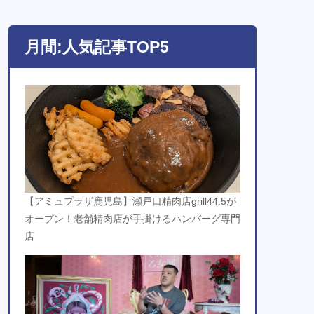
月間:人気記事TOP5
【アミュプラザ鹿児島】瀬戸口精肉店grill44.5が
オープン！老舗精肉店が手掛けるハンバーグ専門
店