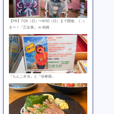
【PR】7/26（日）〜8/30（日）まで開催。くっ
きー！『乙女展』 in 枕崎
『ちんこ弁当』と『珍棒羅』