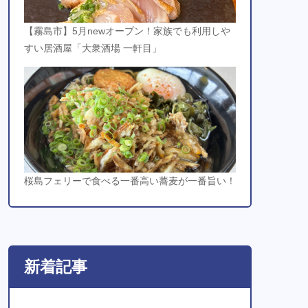
【霧島市】5月newオープン！家族でも利用しや
すい居酒屋「大衆酒場 一軒目」
桜島フェリーで食べる一番高い蕎麦が一番旨い！
新着記事