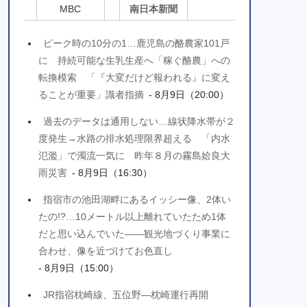
MBC
南日本新聞
ピーク時の10分の1…鹿児島の酪農家101戸
に 持続可能な生乳生産へ「稼ぐ酪農」への
転換模索 「『大変だけど報われる』に変え
ることが重要」識者指摘
- 8月9日（20:00）
過去のデータは通用しない…線状降水帯が２
度発生→水路の排水処理限界超える 「内水
氾濫」で濁流一気に 昨年８月の霧島姶良大
雨災害
- 8月9日（16:30）
指宿市の池田湖畔にあるイッシー像、2体い
たの!?…10メートル以上離れていたため1体
だと思い込んでいた――観光地づくり事業に
合わせ、像を近づけてお色直し
- 8月9日（15:00）
JR指宿枕崎線、五位野―枕崎運行再開