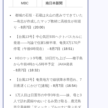
MBC
南日本新聞
都城の石垣・石蔵は火山の恵みでできていた
―有志が作成したマップ教材に高校生が街巡
り
- 8月7日（20:00）
【台風13号】中心気圧935ヘクトパスカルに
発達――与論で住家1棟半壊、奄美3万170戸
停電（午後6時現在）
- 8月7日（18:51）
H3ロケット9号機、10日打ち上げ――種子島
から午前4時から5時半予定 JAXA発表
- 8月7日（18:32）
【台風13号】奄美地方で線状降水帯恐れ、7
日夜遅くにかけて[速報]
- 8月7日（16:54）
1万人目は日置市の中学3年生――妹、母と3
人で訪れ図録やぬいぐるみ受け取る…鹿児島
市立美術館「ディック・ブルーナに学ぶモダ