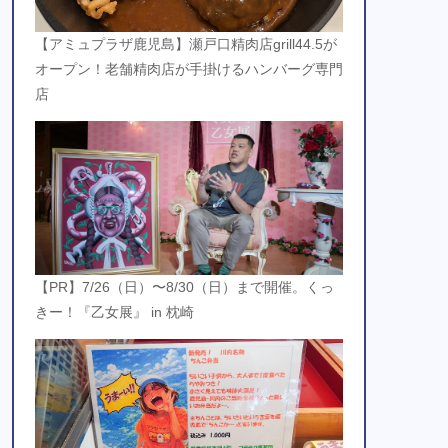
【アミュプラザ鹿児島】瀬戸口精肉店grill44.5が
オープン！老舗精肉店が手掛けるハンバーグ専門
店
【PR】7/26（日）〜8/30（日）まで開催。くっ
きー！『乙女展』 in 枕崎