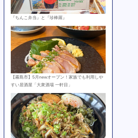
『ちんこ弁当』と『珍棒羅』
【霧島市】5月newオープン！家族でも利用しや
すい居酒屋「大衆酒場 一軒目」