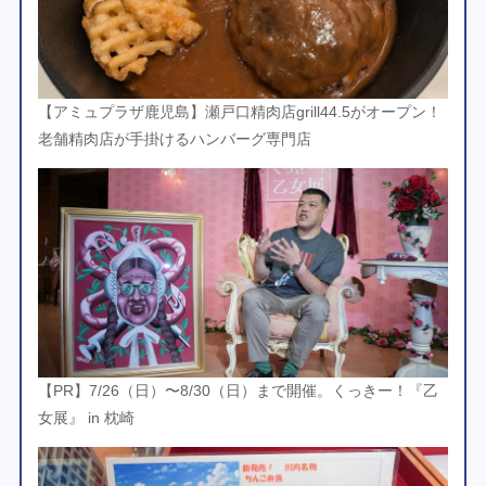
【アミュプラザ鹿児島】瀬戸口精肉店grill44.5がオープン！
老舗精肉店が手掛けるハンバーグ専門店
【PR】7/26（日）〜8/30（日）まで開催。くっきー！『乙
女展』 in 枕崎