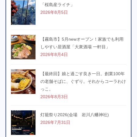
「桜島産ライチ」
2026年8月5日
【霧島市】5月newオープン！家族でも利用
しやすい居酒屋「大衆酒場 一軒目」
2026年8月4日
【最終回】娘と過ごす良き一日。創業100年
の老舗そばに、ぐずり。それからコーラわけ
っこ。
2026年8月3日
灯籠祭り2026(会場 岩川八幡神社)
2026年7月31日