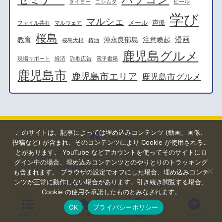
タイヨー
ニシムタ
ビール
学び
マルシェ
メール
声優
ファイル共有
マルウェア
桜島
漫画
教育
沖永良部島
注意喚起
桜島大根
椿油
鹿児島グルメ
現場サポート
経済
詐欺広告
電子書籍
鹿児島市
鹿児島市エリア
鹿児島市グルメ
このサイトは、記事によっては埋め込みコンテンツ (動画、画像、
HOME
投稿など) が含まれ、そのコンテンツにより Cookie が使用されるこ
とがあります。 YouTube などアカウントを使ってそのサイトにロ
カゴシマガジンとは？
プライバシーポリシー
グイン中の場合、埋め込みコンテンツとのやりとりのトラッキング
外部送信ポリシー(2023年7月1日)
も含まれます。 ブラウザの設定でオフにした場合、埋め込みコンテ
ンツが正常に動作しない場合があります。引き続き閲覧する場合、
© 2026
SYNAPSE
All rights reserved.
Cookie の使用を承諾したものとみなされます。
OK
プライバシーポリシー
メニュー
ホーム
検索
トップ