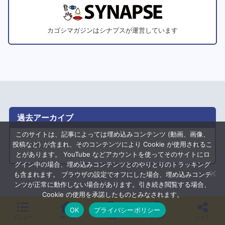
カゴシマガジンはシナプスが運営しています
過去アーカイブ
このサイトは、記事によっては埋め込みコンテンツ (動画、画像、
ア
投稿など) が含まれ、そのコンテンツにより Cookie が使用されるこ
ー
とがあります。 YouTube などアカウントを使ってそのサイトにロ
グイン中の場合、埋め込みコンテンツとのやりとりのトラッキング
カ
も含まれます。 ブラウザの設定でオフにした場合、埋め込みコンテ
イ
ンツが正常に動作しない場合があります。引き続き閲覧する場合、
ブ
Cookie の使用を承諾したものとみなされます。
カテゴリ
OK
プライバシーポリシー
メニュー
ホーム
検索
トップ
シェア