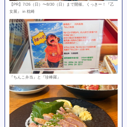
【PR】7/26（日）〜8/30（日）まで開催。くっきー！『乙
女展』 in 枕崎
『ちんこ弁当』と『珍棒羅』