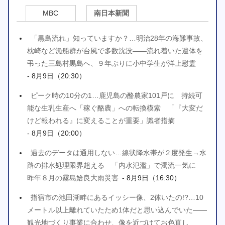
MBC
南日本新聞
「黒島流れ」知っていますか？…明治28年の海難事故、
枕崎など漁船群が台風で多数沈没――流れ着いた遺体を
弔った三島村黒島へ、９年ぶりに小中学生が洋上慰霊
- 8月9日（20:30）
ピーク時の10分の1…鹿児島の酪農家101戸に 持続可
能な生乳生産へ「稼ぐ酪農」への転換模索 「『大変だ
けど報われる』に変えることが重要」識者指摘
- 8月9日（20:00）
過去のデータは通用しない…線状降水帯が２度発生→水
路の排水処理限界超える 「内水氾濫」で濁流一気に
昨年８月の霧島姶良大雨災害
- 8月9日（16:30）
指宿市の池田湖畔にあるイッシー像、2体いたの!?…10
メートル以上離れていたため1体だと思い込んでいた――
観光地づくり事業に合わせ、像を近づけてお色直し