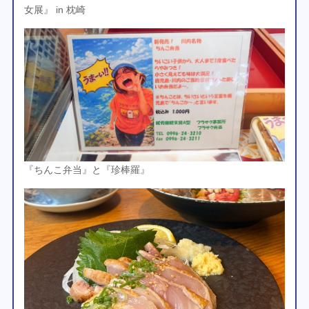
女展』 in 枕崎
『ちんこ弁当』と『珍棒羅』