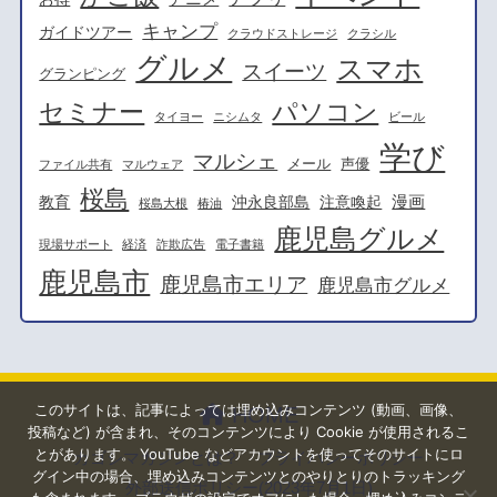
キャンプ
ガイドツアー
クラウドストレージ
クラシル
グルメ
スマホ
スイーツ
グランピング
セミナー
パソコン
タイヨー
ニシムタ
ビール
学び
マルシェ
メール
声優
ファイル共有
マルウェア
桜島
漫画
教育
沖永良部島
注意喚起
桜島大根
椿油
鹿児島グルメ
現場サポート
経済
詐欺広告
電子書籍
鹿児島市
鹿児島市エリア
鹿児島市グルメ
このサイトは、記事によっては埋め込みコンテンツ (動画、画像、
HOME
投稿など) が含まれ、そのコンテンツにより Cookie が使用されるこ
とがあります。 YouTube などアカウントを使ってそのサイトにロ
カゴシマガジンとは？
プライバシーポリシー
グイン中の場合、埋め込みコンテンツとのやりとりのトラッキング
外部送信ポリシー(2023年7月1日)