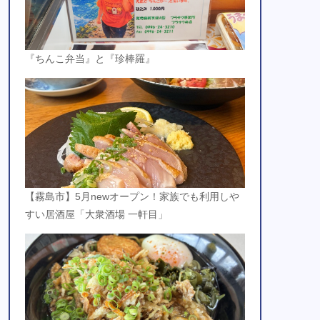
『ちんこ弁当』と『珍棒羅』
【霧島市】5月newオープン！家族でも利用しや
すい居酒屋「大衆酒場 一軒目」