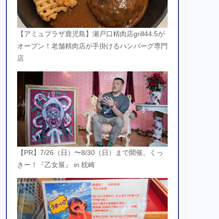
【アミュプラザ鹿児島】瀬戸口精肉店grill44.5が
オープン！老舗精肉店が手掛けるハンバーグ専門
店
【PR】7/26（日）〜8/30（日）まで開催。くっ
きー！『乙女展』 in 枕崎