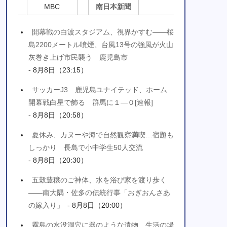
MBC
南日本新聞
開幕戦の白波スタジアム、視界かすむ――桜
島2200メートル噴煙、台風13号の強風が火山
灰巻き上げ市民襲う 鹿児島市
- 8月8日（23:15）
サッカーJ3 鹿児島ユナイテッド、ホーム
開幕戦白星で飾る 群馬に１―０[速報]
- 8月8日（20:58）
夏休み、カヌーや海で自然観察満喫…宿題も
しっかり 長島で小中学生50人交流
- 8月8日（20:30）
五穀豊穣のご神体、水を浴び家を渡り歩く
――南大隅・佐多の伝統行事「おぎおんさあ
の嫁入り」
- 8月8日（20:00）
霧島の水没洞穴に器のような遺物…生活の場