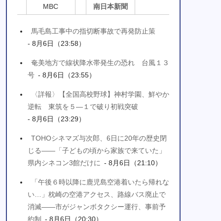
MBC
南日本新聞
馬毛島工事中の指切断事故で再発防止策
- 8月6日（23:58）
奄美地方で線状降水帯発生の恐れ 台風１３
号
- 8月6日（23:55）
〈詳報〉【全国高校野球】神村学園、鮮やか
逆転 東筑を５―１で破り初戦突破
- 8月6日（23:29）
TOHOシネマズ与次郎、6日に20年の歴史閉
じる――「子どもの頃から家族で来ていた」
県内シネコン3館だけに
- 8月6日（21:10）
「午後６時以降に鹿児島空港着いたら帰れな
い…」枕崎の空港アクセス、路線バス廃止で
消滅――市がジャンボタクシー運行、事前予
約制
- 8月6日（20:30）