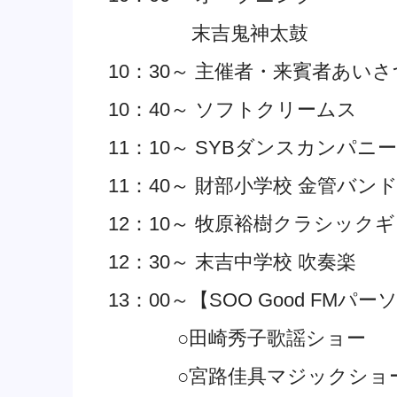
末吉鬼神太鼓
10：30～ 主催者・来賓者あいさ
10：40～ ソフトクリームス
11：10～ SYBダンスカンパニー
11：40～ 財部小学校 金管バン
12：10～ 牧原裕樹クラシック
12：30～ 末吉中学校 吹奏楽
13：00～【SOO Good F
○田崎秀子歌謡ショー
○宮路佳具マジックショ