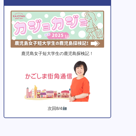
鹿児島女子短大学生の鹿児島探検記！
次回8/4