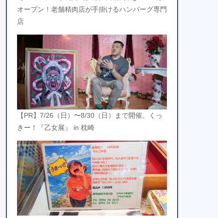
オープン！老舗精肉店が手掛けるハンバーグ専門
店
【PR】7/26（日）〜8/30（日）まで開催。くっ
きー！『乙女展』 in 枕崎