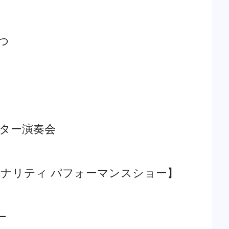
つ
ド
ギター演奏会
Mパーソナリティ パフォーマンスショー】
ー