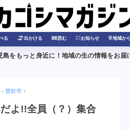
べる
出かける
読む
お知らせ
地域か
鹿児島をもっと身近に！地域の生の情報をお届け
曽於市
8周年だよ!!全員（？）集合