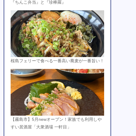
『ちんこ弁当』と『珍棒羅』
桜島フェリーで食べる一番高い蕎麦が一番旨い！
【霧島市】5月newオープン！家族でも利用しや
すい居酒屋「大衆酒場 一軒目」