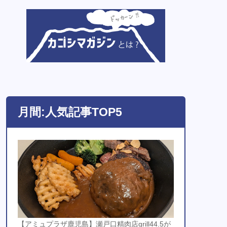
月間:人気記事TOP5
【アミュプラザ鹿児島】瀬戸口精肉店grill44.5が