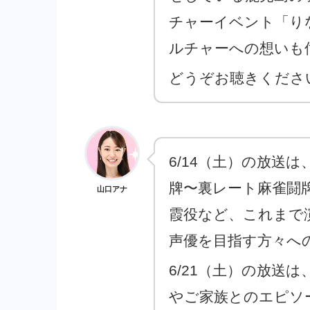
チャーイベント「り
ルチャーへの想いも
どうぞお聴きくださ
6/14（土）の放送
牌〜裏レート麻雀闘
山口アナ
霞役など、これまで
声優を目指す方々へ
6/21（土）の放送
やご家族とのエピソ