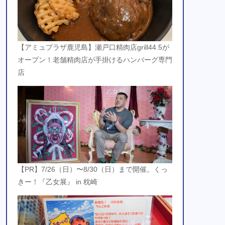
【アミュプラザ鹿児島】瀬戸口精肉店grill44.5が
オープン！老舗精肉店が手掛けるハンバーグ専門
店
【PR】7/26（日）〜8/30（日）まで開催。くっ
きー！『乙女展』 in 枕崎