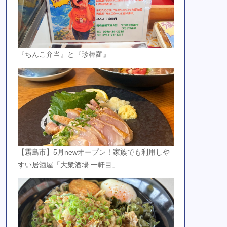
『ちんこ弁当』と『珍棒羅』
【霧島市】5月newオープン！家族でも利用しや
すい居酒屋「大衆酒場 一軒目」