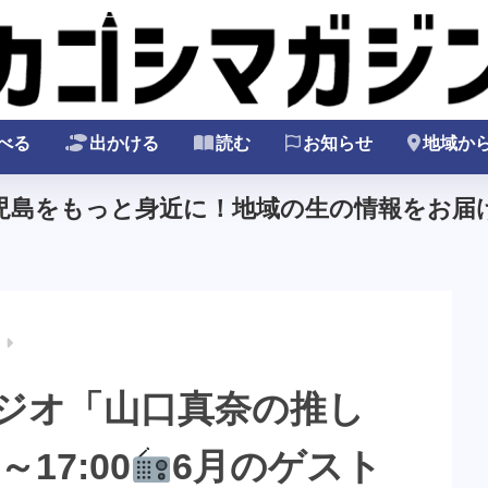
べる
出かける
読む
お知らせ
地域か
鹿児島をもっと身近に！地域の生の情報をお届け
ラジオ「山口真奈の推し
17:00
6月のゲスト