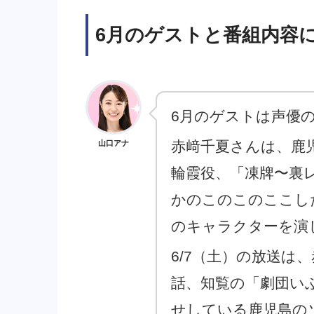
6月のゲストと番組内容
6月のゲストは声優
赤﨑千夏さんは、鹿
山口アナ
輪霞役、「凍牌〜裏
かのこのこのここし
のキャラクターを演
6/7（土）の放送は
話、知覧の「劇団い
せしている鹿児島の