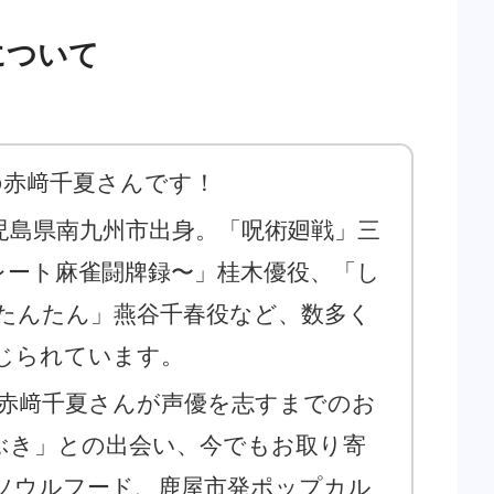
について
の赤﨑千夏さんです！
児島県南九州市出身。「呪術廻戦」三
レート麻雀闘牌録〜」桂木優役、「し
たんたん」燕谷千春役など、数多く
じられています。
、赤﨑千夏さんが声優を志すまでのお
ぶき」との出会い、今でもお取り寄
ソウルフード、鹿屋市発ポップカル