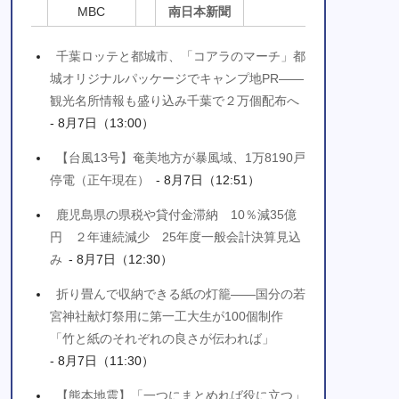
MBC
南日本新聞
千葉ロッテと都城市、「コアラのマーチ」都
城オリジナルパッケージでキャンプ地PR――
観光名所情報も盛り込み千葉で２万個配布へ
- 8月7日（13:00）
【台風13号】奄美地方が暴風域、1万8190戸
停電（正午現在）
- 8月7日（12:51）
鹿児島県の県税や貸付金滞納 10％減35億
円 ２年連続減少 25年度一般会計決算見込
み
- 8月7日（12:30）
折り畳んで収納できる紙の灯籠――国分の若
宮神社献灯祭用に第一工大生が100個制作
「竹と紙のそれぞれの良さが伝われば」
- 8月7日（11:30）
【熊本地震】「一つにまとめれば役に立つ」