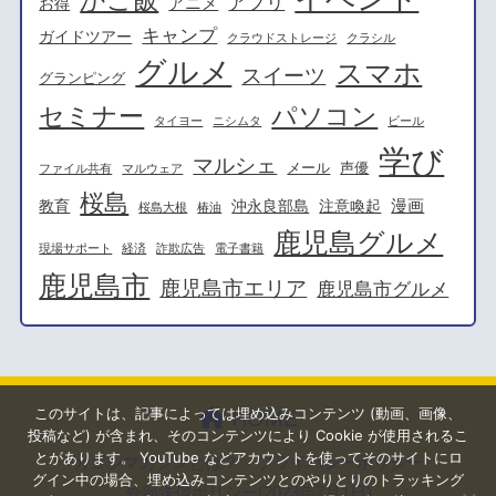
かご飯
アプリ
アニメ
お得
キャンプ
ガイドツアー
クラウドストレージ
クラシル
グルメ
スマホ
スイーツ
グランピング
セミナー
パソコン
タイヨー
ニシムタ
ビール
学び
マルシェ
メール
声優
ファイル共有
マルウェア
桜島
漫画
教育
沖永良部島
注意喚起
桜島大根
椿油
鹿児島グルメ
現場サポート
経済
詐欺広告
電子書籍
鹿児島市
鹿児島市エリア
鹿児島市グルメ
このサイトは、記事によっては埋め込みコンテンツ (動画、画像、
HOME
投稿など) が含まれ、そのコンテンツにより Cookie が使用されるこ
とがあります。 YouTube などアカウントを使ってそのサイトにロ
カゴシマガジンとは？
プライバシーポリシー
グイン中の場合、埋め込みコンテンツとのやりとりのトラッキング
外部送信ポリシー(2023年7月1日)