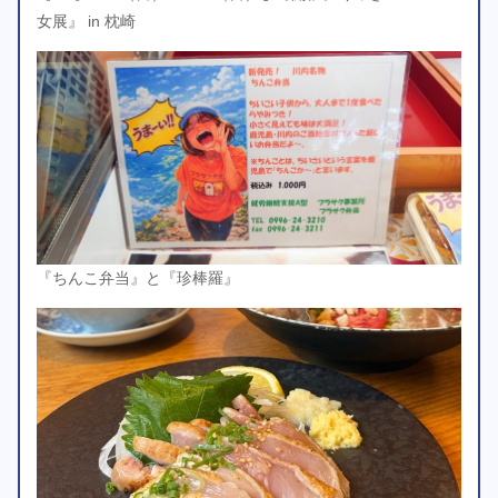
女展』 in 枕崎
『ちんこ弁当』と『珍棒羅』