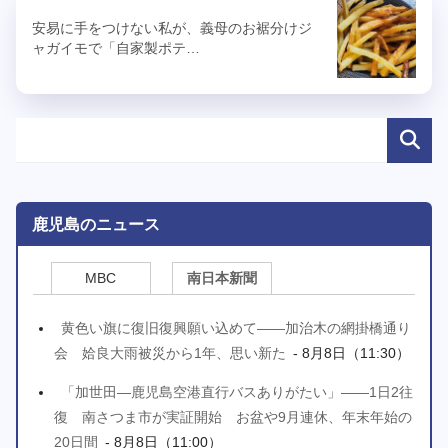
安易に手をつけない私が、義母のお裾分けジ
ャガイモで「自家製ポテ…
鹿児島のニュース
MBC
南日本新聞
黄色い旗に復旧復興願い込めて――加治木の網掛橋通り
会 姶良大雨被災から1年、思い新た
- 8月8日（11:30）
「加世田―鹿児島空港直行バスありがたい」――1日2往
復 南さつま市が実証開始 お盆や9月連休、年末年始の
20日間
- 8月8日（11:00）