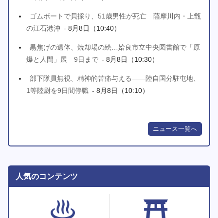
ゴムボートで貝採り、51歳男性が死亡 薩摩川内・上甑
の江石港沖
- 8月8日（10:40）
黒焦げの遺体、焼却場の絵…姶良市立中央図書館で「原
爆と人間」展 9日まで
- 8月8日（10:30）
部下隊員無視、精神的苦痛与える――陸自国分駐屯地、
1等陸尉を9日間停職
- 8月8日（10:10）
ニュース一覧へ
人気のコンテンツ