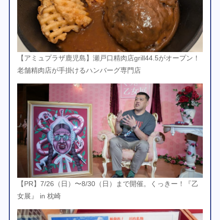
【アミュプラザ鹿児島】瀬戸口精肉店grill44.5がオープン！
老舗精肉店が手掛けるハンバーグ専門店
【PR】7/26（日）〜8/30（日）まで開催。くっきー！『乙
女展』 in 枕崎