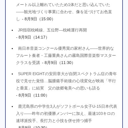
メートル以上離れていたため1体だと思い込んでいた
――観光地づくり事業に合わせ、像を近づけてお色直
し
- 8月9日（15:00）
JR指宿枕崎線、五位野―枕崎運行再開
- 8月9日（14:17）
南日本音楽コンクール優秀賞の家村さん――世界的な
フルート奏者・工藤重典さんの霧島国際音楽祭マスター
クラスを受講
- 8月9日（11:30）
SUPER EIGHTの安田章大が自閉スペクトラム症の青年
役で見せた覚悟…脳腫瘍手術後の心境変化が映画「平行
と垂直」に結実 父の故郷奄美への思いも語る
- 8月9日（11:00）
鹿児島県の中学生3人がソフトボール女子U-15日本代表
入り――昨年の初優勝メンバーに加え、最速103キロの
速球派投手、長打力と小技を併せ持つ捕手
- 8月9日（10:30）