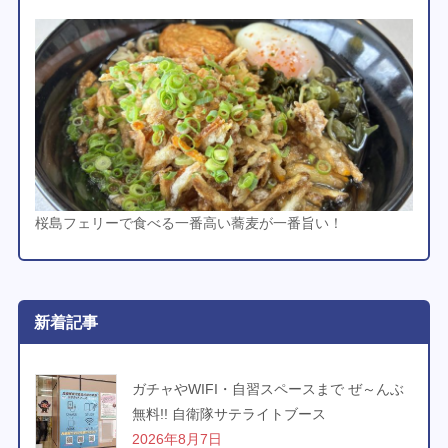
桜島フェリーで食べる一番高い蕎麦が一番旨い！
新着記事
ガチャやWIFI・自習スペースまで ぜ～んぶ
無料!! 自衛隊サテライトブース
2026年8月7日