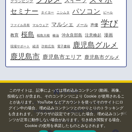
スイーツ
グランピング
セミナー
パソコン
タイヨー
ニシムタ
ビール
学び
マルシェ
メール
声優
ファイル共有
マルウェア
桜島
漫画
教育
沖永良部島
注意喚起
桜島大根
椿油
鹿児島グルメ
現場サポート
経済
詐欺広告
電子書籍
鹿児島市
鹿児島市エリア
鹿児島市グルメ
このサイトは、記事によっては埋め込みコンテンツ (動画、画像、
HOME
投稿など) が含まれ、そのコンテンツにより Cookie が使用されるこ
とがあります。 YouTube などアカウントを使ってそのサイトにロ
カゴシマガジンとは？
プライバシーポリシー
グイン中の場合、埋め込みコンテンツとのやりとりのトラッキング
外部送信ポリシー(2023年7月1日)
も含まれます。 ブラウザの設定でオフにした場合、埋め込みコンテ
ンツが正常に動作しない場合があります。引き続き閲覧する場合、
© 2026
SYNAPSE
All rights reserved.
Cookie の使用を承諾したものとみなされます。