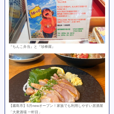
『ちんこ弁当』と『珍棒羅』
【霧島市】5月newオープン！家族でも利用しやすい居酒屋
「大衆酒場 一軒目」