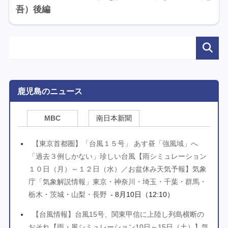
吾）後編
鹿児島のニュース
MBC
南日本新聞
【東京首都圏】「台風１５号」 あす昼「強風域」へ
「過去３例しかない」珍しい台風【雨シミュレーション
１０日（月）～１２日（水）／お盆休み天気予報】気象
庁「気象解説情報」東京・神奈川・埼玉・千葉・群馬・
栃木・茨城・山梨・長野
- 8月10日（12:10）
【台風情報】台風15号、関東甲信に上陸し列島横断の
おそれ【雨・風シミュレーション10日～15日（土）】気