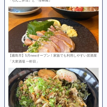
『ちんこ弁当』と『珍棒羅』
【霧島市】5月newオープン！家族でも利用しやすい居酒屋
「大衆酒場 一軒目」