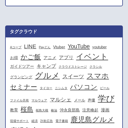
タグクラウド
YouTube
LINE
Vtuber
youtuber
Aコープ
Payどん
イベント
かご飯
アプリ
アニメ
お得
キャンプ
ガイドツアー
クラウドストレージ
クラシル
グルメ
スマホ
スイーツ
グランピング
セミナー
パソコン
タイヨー
ニシムタ
ビール
学び
マルシェ
メール
声優
ファイル共有
マルウェア
桜島
漫画
教育
沖永良部島
注意喚起
桜島大根
椿油
鹿児島グルメ
現場サポート
経済
詐欺広告
電子書籍