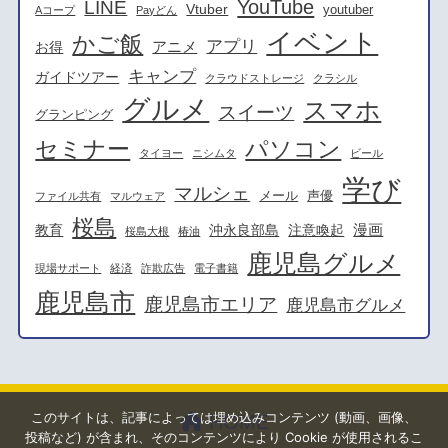
YouTube
LINE
Vtuber
youtuber
Aコープ
Payどん
イベント
かご飯
アプリ
アニメ
お得
キャンプ
ガイドツアー
クラウドストレージ
クラシル
グルメ
スマホ
スイーツ
グランピング
セミナー
パソコン
タイヨー
ニシムタ
ビール
学び
マルシェ
メール
声優
ファイル共有
マルウェア
桜島
漫画
教育
沖永良部島
注意喚起
桜島大根
椿油
鹿児島グルメ
現場サポート
経済
詐欺広告
電子書籍
鹿児島市
鹿児島市エリア
鹿児島市グルメ
このサイトは、記事によっては埋め込みコンテンツ (動画、画像、
HOME
投稿など) が含まれ、そのコンテンツにより Cookie が使用されるこ