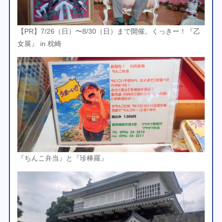
【PR】7/26（日）〜8/30（日）まで開催。くっきー！『乙
女展』 in 枕崎
『ちんこ弁当』と『珍棒羅』