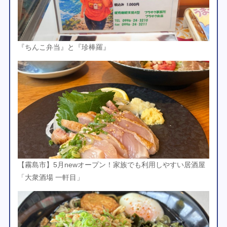
『ちんこ弁当』と『珍棒羅』
【霧島市】5月newオープン！家族でも利用しやすい居酒屋
「大衆酒場 一軒目」