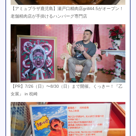
【アミュプラザ鹿児島】瀬戸口精肉店grill44.5がオープン！
老舗精肉店が手掛けるハンバーグ専門店
【PR】7/26（日）〜8/30（日）まで開催。くっきー！『乙
女展』 in 枕崎