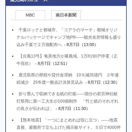
MBC
南日本新聞
千葉ロッテと都城市、「コアラのマーチ」都城オリジ
ナルパッケージでキャンプ地PR――観光名所情報も盛り
込み千葉で２万個配布へ
- 8月7日（13:00）
【台風13号】奄美地方が暴風域、1万8190戸停電（正
午現在）
- 8月7日（12:51）
鹿児島県の県税や貸付金滞納 10％減35億円 ２年連
続減少 25年度一般会計決算見込み
- 8月7日（12:30）
折り畳んで収納できる紙の灯籠――国分の若宮神社献
灯祭用に第一工大生が100個制作 「竹と紙のそれぞれ
の良さが伝われば」
- 8月7日（11:30）
【熊本地震】「一つにまとめれば役に立つ」――地震
直後、避難所で立ち上げた掲示板サイト、５日で4000件