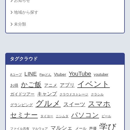
お知らせ
地域から探す
未分類
タグクラウド
YouTube
LINE
Vtuber
youtuber
Aコープ
Payどん
イベント
かご飯
アプリ
アニメ
お得
キャンプ
ガイドツアー
クラウドストレージ
クラシル
グルメ
スマホ
スイーツ
グランピング
セミナー
パソコン
タイヨー
ニシムタ
ビール
学び
マルシェ
メール
声優
ファイル共有
マルウェア