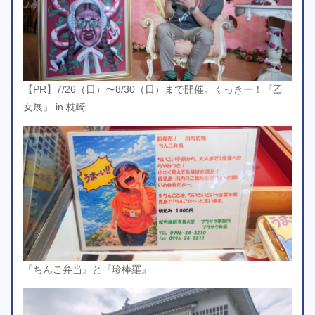
【PR】7/26（日）〜8/30（日）まで開催。くっきー！『乙
女展』 in 枕崎
『ちんこ弁当』と『珍棒羅』