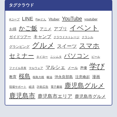
タグクラウド
YouTube
LINE
Vtuber
youtuber
Aコープ
Payどん
イベント
かご飯
アプリ
アニメ
お得
キャンプ
ガイドツアー
クラウドストレージ
クラシル
グルメ
スマホ
スイーツ
グランピング
セミナー
パソコン
タイヨー
ニシムタ
ビール
学び
マルシェ
メール
声優
ファイル共有
マルウェア
桜島
漫画
教育
沖永良部島
注意喚起
桜島大根
椿油
鹿児島グルメ
現場サポート
経済
詐欺広告
電子書籍
鹿児島市
鹿児島市エリア
鹿児島市グルメ