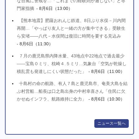
な台風に警戒を…「これまでの経験則が通じない」と専
門家指摘
- 8月6日（13:00）
【熊本地震】肥薩おれんじ鉄道、8日ぶり水俣－川内間
再開…「やっぱり友人と一緒の方が集中できる」受験生
ら安堵――八代－水俣間は復旧に時間を要する見込み
- 8月6日（11:30）
７月の鹿児島県内降水量、43地点中22地点で過去最少
――宝島０ミリ、枕崎４.５ミリ…気象台「空気が乾燥し
積乱雲も発達しにくい状態だった」
- 8月6日（11:00）
十島村の命の航路、有人７島と鹿児島市、奄美大島を結
ぶ村営船…船長は口之島出身の中村幸喜さん「住民に欠
かせぬインフラ、航路維持に全力」
- 8月6日（10:30）
ニュース一覧へ