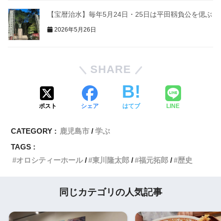
【宝暦治水】毎年5月24日・25日は平田靱負公を偲ぶ
2026年5月26日
SHARE
ポスト
シェア
はてブ
LINE
CATEGORY :
鹿児島市
学ぶ
TAGS :
オロシティーホール
東川隆太郎
福元拓郎
歴史
同じカテゴリの人気記事