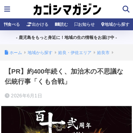
食べる
出かける
読む
お知らせ
地域から探す
- 鹿児島をもっと身近に！地域の生の情報をお届け中 -
ホーム
地域から探す
姶良・伊佐エリア
姶良市
【PR】約400年続く、加治木の不思議な
伝統行事「くも合戦」
2026年6月1日