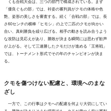
くも合戦大会は、三つの部門で構成されている。まず
「優良ぐもの部」では、裃姿の審判員がクモの体格や色
艶、姿形の美しさを審査する。続く「合戦の部」では、長
さ60センチの横棒「ヒモシ」の上で二匹のクモが向かい
合い、真剣勝負を繰り広げる。相手の動きを読み合うよう
な攻防は見応えがあり、勝敗が決まる瞬間には思わず歓声
が上がる。そして三連勝したクモだけが進める「王将戦」
では、トーナメント形式でその年のチャンピオンが決ま
る。
クモを傷つけない配慮と、環境へのまな
ざし
一方で、この行事はクモへの配慮を何より大切にしてい