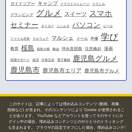
キャンプ
ガイドツアー
クラウドストレージ
クラシル
グルメ
スマホ
スイーツ
グランピング
セミナー
パソコン
タイヨー
ニシムタ
ビール
学び
マルシェ
メール
声優
ファイル共有
マルウェア
桜島
漫画
教育
沖永良部島
注意喚起
桜島大根
椿油
鹿児島グルメ
現場サポート
経済
詐欺広告
電子書籍
鹿児島市
鹿児島市エリア
鹿児島市グルメ
このサイトは、記事によっては埋め込みコンテンツ (動画、画像、
HOME
投稿など) が含まれ、そのコンテンツにより Cookie が使用されるこ
とがあります。 YouTube などアカウントを使ってそのサイトにロ
カゴシマガジンとは？
プライバシーポリシー
グイン中の場合、埋め込みコンテンツとのやりとりのトラッキング
外部送信ポリシー(2023年7月1日)
も含まれます。 ブラウザの設定でオフにした場合、埋め込みコンテ