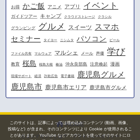
イベント
かご飯
アプリ
アニメ
お得
キャンプ
ガイドツアー
クラウドストレージ
クラシル
グルメ
スマホ
スイーツ
グランピング
セミナー
パソコン
タイヨー
ニシムタ
ビール
学び
マルシェ
メール
声優
ファイル共有
マルウェア
桜島
漫画
教育
沖永良部島
注意喚起
桜島大根
椿油
鹿児島グルメ
現場サポート
経済
詐欺広告
電子書籍
鹿児島市
鹿児島市エリア
鹿児島市グルメ
このサイトは、記事によっては埋め込みコンテンツ (動画、画像、
HOME
投稿など) が含まれ、そのコンテンツにより Cookie が使用されるこ
とがあります。 YouTube などアカウントを使ってそのサイトにロ
カゴシマガジンとは？
プライバシーポリシー