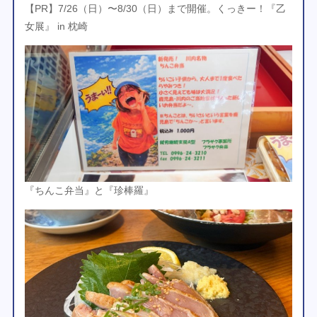
【PR】7/26（日）〜8/30（日）まで開催。くっきー！『乙
女展』 in 枕崎
『ちんこ弁当』と『珍棒羅』