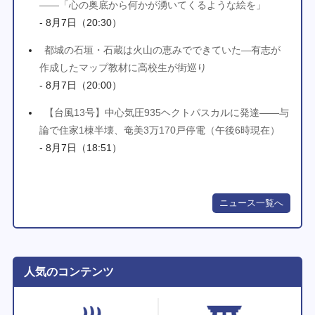
――「心の奥底から何かが湧いてくるような絵を」
- 8月7日（20:30）
都城の石垣・石蔵は火山の恵みでできていた―有志が
作成したマップ教材に高校生が街巡り
- 8月7日（20:00）
【台風13号】中心気圧935ヘクトパスカルに発達――与
論で住家1棟半壊、奄美3万170戸停電（午後6時現在）
- 8月7日（18:51）
ニュース一覧へ
人気のコンテンツ