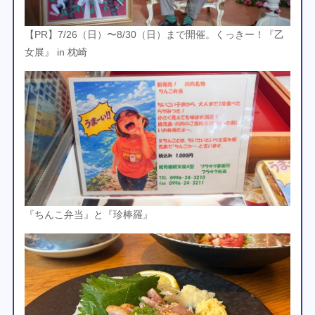
【PR】7/26（日）〜8/30（日）まで開催。くっきー！『乙
女展』 in 枕崎
『ちんこ弁当』と『珍棒羅』