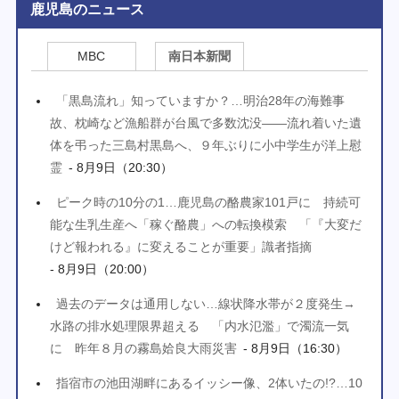
鹿児島のニュース
MBC
南日本新聞
「黒島流れ」知っていますか？…明治28年の海難事
故、枕崎など漁船群が台風で多数沈没――流れ着いた遺
体を弔った三島村黒島へ、９年ぶりに小中学生が洋上慰
霊
- 8月9日（20:30）
ピーク時の10分の1…鹿児島の酪農家101戸に 持続可
能な生乳生産へ「稼ぐ酪農」への転換模索 「『大変だ
けど報われる』に変えることが重要」識者指摘
- 8月9日（20:00）
過去のデータは通用しない…線状降水帯が２度発生→
水路の排水処理限界超える 「内水氾濫」で濁流一気
に 昨年８月の霧島姶良大雨災害
- 8月9日（16:30）
指宿市の池田湖畔にあるイッシー像、2体いたの!?…10