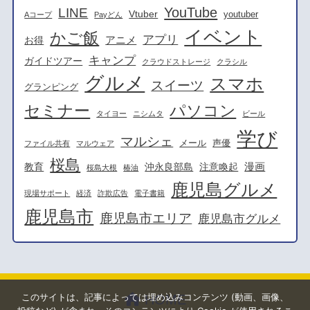
YouTube
LINE
Vtuber
youtuber
Aコープ
Payどん
イベント
かご飯
アプリ
アニメ
お得
キャンプ
ガイドツアー
クラウドストレージ
クラシル
グルメ
スマホ
スイーツ
グランピング
セミナー
パソコン
タイヨー
ニシムタ
ビール
学び
マルシェ
メール
声優
ファイル共有
マルウェア
桜島
漫画
教育
沖永良部島
注意喚起
桜島大根
椿油
鹿児島グルメ
現場サポート
経済
詐欺広告
電子書籍
鹿児島市
鹿児島市エリア
鹿児島市グルメ
このサイトは、記事によっては埋め込みコンテンツ (動画、画像、
HOME