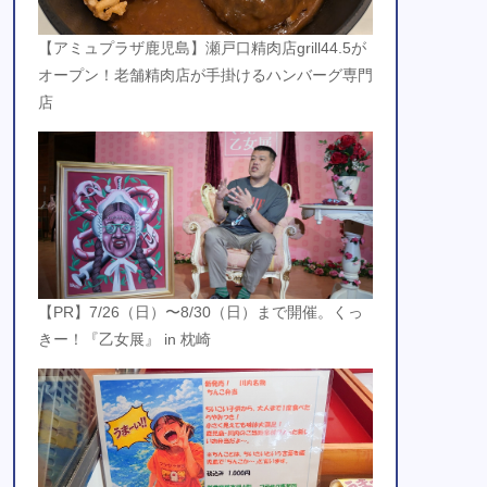
【アミュプラザ鹿児島】瀬戸口精肉店grill44.5が
オープン！老舗精肉店が手掛けるハンバーグ専門
店
【PR】7/26（日）〜8/30（日）まで開催。くっ
きー！『乙女展』 in 枕崎