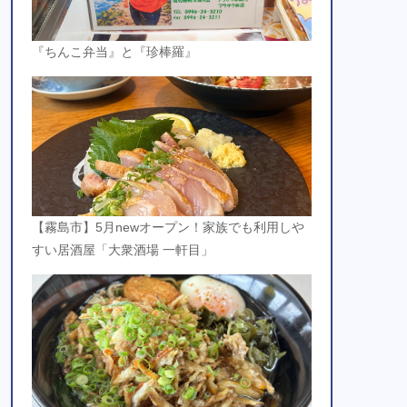
『ちんこ弁当』と『珍棒羅』
【霧島市】5月newオープン！家族でも利用しや
すい居酒屋「大衆酒場 一軒目」