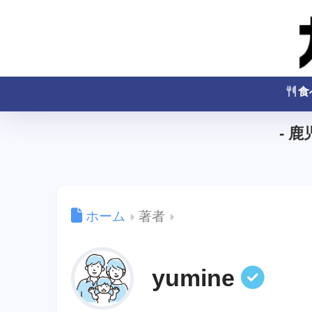
食
- 
ホーム
著者
yumine