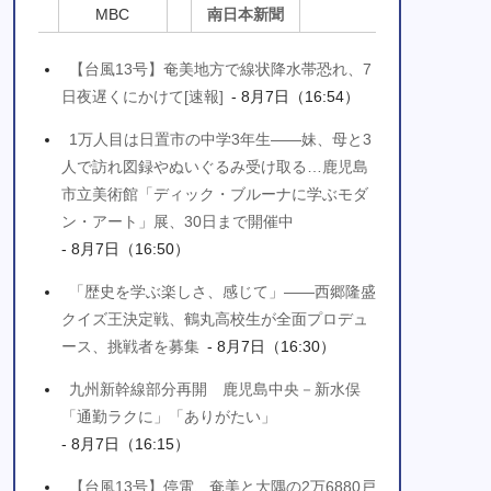
MBC
南日本新聞
【台風13号】奄美地方で線状降水帯恐れ、7
日夜遅くにかけて[速報]
- 8月7日（16:54）
1万人目は日置市の中学3年生――妹、母と3
人で訪れ図録やぬいぐるみ受け取る…鹿児島
市立美術館「ディック・ブルーナに学ぶモダ
ン・アート」展、30日まで開催中
- 8月7日（16:50）
「歴史を学ぶ楽しさ、感じて」――西郷隆盛
クイズ王決定戦、鶴丸高校生が全面プロデュ
ース、挑戦者を募集
- 8月7日（16:30）
九州新幹線部分再開 鹿児島中央－新水俣
「通勤ラクに」「ありがたい」
- 8月7日（16:15）
【台風13号】停電、奄美と大隅の2万6880戸