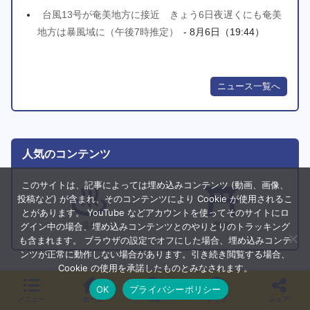
台風13号が奄美地方に接近 きょう6日夜遅くにも奄美
地方は暴風域に（午後7時推定）
- 8月6日（19:44）
ニュース一覧へ
人気のコンテンツ
このサイトは、記事によっては埋め込みコンテンツ (動画、画像、
投稿など) が含まれ、そのコンテンツにより Cookie が使用されるこ
とがあります。 YouTube などアカウントを使ってそのサイトにロ
グイン中の場合、埋め込みコンテンツとのやりとりのトラッキング
温泉
歴史
も含まれます。 ブラウザの設定でオフにした場合、埋め込みコンテ
ンツが正常に動作しない場合があります。引き続き閲覧する場合、
Cookie の使用を承諾したものとみなされます。
OK
プライバシーポリシー
コラボ コンテンツ
メニュー
ホーム
検索
トップ
シェア