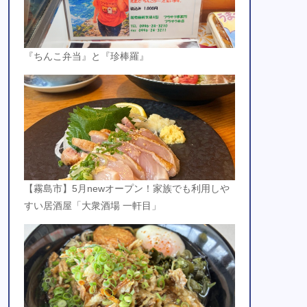
『ちんこ弁当』と『珍棒羅』
【霧島市】5月newオープン！家族でも利用しや
すい居酒屋「大衆酒場 一軒目」