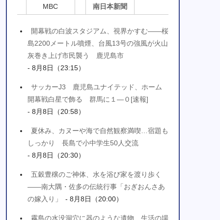
MBC
南日本新聞
開幕戦の白波スタジアム、視界かすむ――桜
島2200メートル噴煙、台風13号の強風が火山
灰巻き上げ市民襲う 鹿児島市
- 8月8日（23:15）
サッカーJ3 鹿児島ユナイテッド、ホーム
開幕戦白星で飾る 群馬に１―０[速報]
- 8月8日（20:58）
夏休み、カヌーや海で自然観察満喫…宿題も
しっかり 長島で小中学生50人交流
- 8月8日（20:30）
五穀豊穣のご神体、水を浴び家を渡り歩く
――南大隅・佐多の伝統行事「おぎおんさあ
の嫁入り」
- 8月8日（20:00）
霧島の水没洞穴に器のような遺物…生活の場