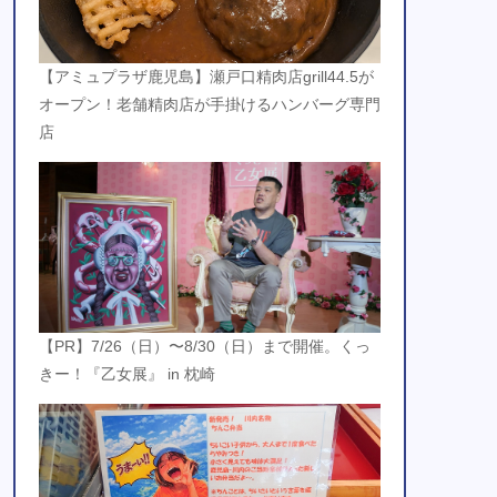
【アミュプラザ鹿児島】瀬戸口精肉店grill44.5が
オープン！老舗精肉店が手掛けるハンバーグ専門
店
【PR】7/26（日）〜8/30（日）まで開催。くっ
きー！『乙女展』 in 枕崎