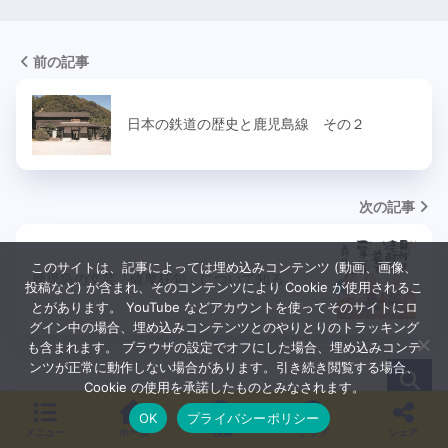
前の記事
日本の鉄道の歴史と鹿児島線 その２
次の記事
このサイトは、記事によっては埋め込みコンテンツ (動画、画像、
鹿児島の文芸「薩摩狂句」について知る
投稿など) が含まれ、そのコンテンツにより Cookie が使用されるこ
とがあります。 YouTube などアカウントを使ってそのサイトにロ
グイン中の場合、埋め込みコンテンツとのやりとりのトラッキング
も含まれます。 ブラウザの設定でオフにした場合、埋め込みコンテ
ンツが正常に動作しない場合があります。引き続き閲覧する場合、
Cookie の使用を承諾したものとみなされます。
OK
プライバシーポリシー
メニュー
ホーム
検索
トップ
シェア