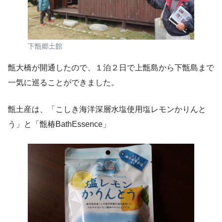
下甑郷土館
甑大橋が開通したので、１泊２日で上甑島から下甑島まで
一気に巡ることができました。
甑土産は、「こしき海洋深層水塩使用塩レモンかりんと
う」と「甑椿BathEssence」