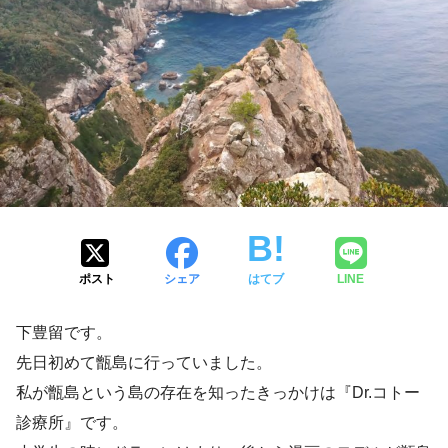
ポスト
シェア
はてブ
LINE
下豊留です。
先日初めて甑島に行っていました。
私が甑島という島の存在を知ったきっかけは『Dr.コトー
診療所』です。