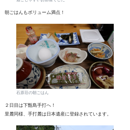
朝ごはんもボリューム満点！
石原荘の朝ごはん
２日目は下甑島手打へ！
里麓同様、手打麓は日本遺産に登録されています。