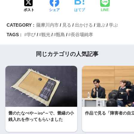
ポスト
シェア
はてブ
LINE
CATEGORY :
薩摩川内市
見る
出かける
遊ぶ
学ぶ
TAGS :
学び
観光
甑島
長谷場純孝
同じカテゴリの人気記事
畳のたなべや～iro*～で、畳縁の小
作品で見る「障害者の自
銭入れを作ってもらいました