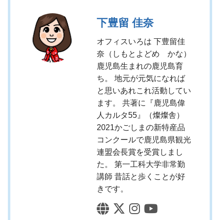
下豊留 佳奈
オフィスいろは 下豊留佳
奈（しもとよどめ かな）
鹿児島生まれの鹿児島育
ち。 地元が元気になれば
と思いあれこれ活動してい
ます。 共著に『鹿児島偉
人カルタ55』（燦燦舎）
2021かごしまの新特産品
コンクールで鹿児島県観光
連盟会長賞を受賞しまし
た。 第一工科大学非常勤
講師 昔話と歩くことが好
きです。