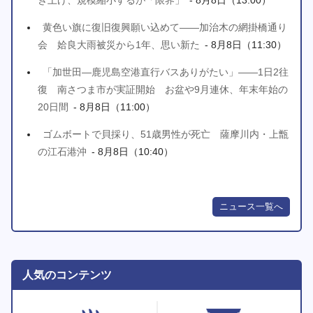
黄色い旗に復旧復興願い込めて――加治木の網掛橋通り
会 姶良大雨被災から1年、思い新た
- 8月8日（11:30）
「加世田―鹿児島空港直行バスありがたい」――1日2往
復 南さつま市が実証開始 お盆や9月連休、年末年始の
20日間
- 8月8日（11:00）
ゴムボートで貝採り、51歳男性が死亡 薩摩川内・上甑
の江石港沖
- 8月8日（10:40）
ニュース一覧へ
人気のコンテンツ