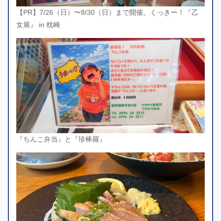
【PR】7/26（日）〜8/30（日）まで開催。くっきー！『乙
女展』 in 枕崎
『ちんこ弁当』と『珍棒羅』