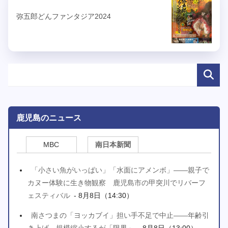
弥五郎どんファンタジア2024
鹿児島のニュース
MBC
南日本新聞
「小さい魚がいっぱい」「水面にアメンボ」――親子で
カヌー体験に生き物観察 鹿児島市の甲突川でリバーフ
ェスティバル
- 8月8日（14:30）
南さつまの「ヨッカブイ」担い手不足で中止――年齢引
き上げ、規模縮小するが「限界」
- 8月8日（13:00）