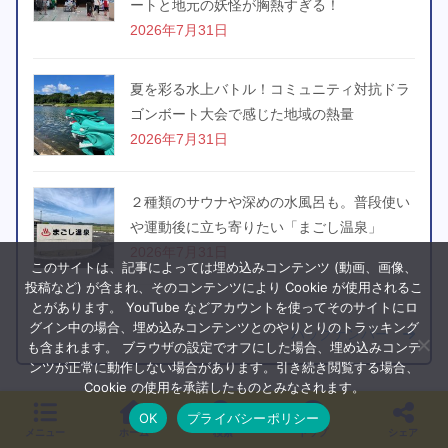
ートと地元の妖怪が胸熱すぎる！
2026年7月31日
夏を彩る水上バトル！コミュニティ対抗ドラ
ゴンボート大会で感じた地域の熱量
2026年7月31日
２種類のサウナや深めの水風呂も。普段使い
や運動後に立ち寄りたい「まごし温泉」
2026年7月31日
このサイトは、記事によっては埋め込みコンテンツ (動画、画像、
投稿など) が含まれ、そのコンテンツにより Cookie が使用されるこ
とがあります。 YouTube などアカウントを使ってそのサイトにロ
グイン中の場合、埋め込みコンテンツとのやりとりのトラッキング
バックナンバー
も含まれます。 ブラウザの設定でオフにした場合、埋め込みコンテ
ンツが正常に動作しない場合があります。引き続き閲覧する場合、
Cookie の使用を承諾したものとみなされます。
OK
プライバシーポリシー
運営会社
メニュー
ホーム
検索
トップ
シェア