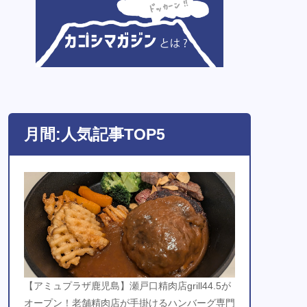
月間:人気記事TOP5
【アミュプラザ鹿児島】瀬戸口精肉店grill44.5が
オープン！老舗精肉店が手掛けるハンバーグ専門