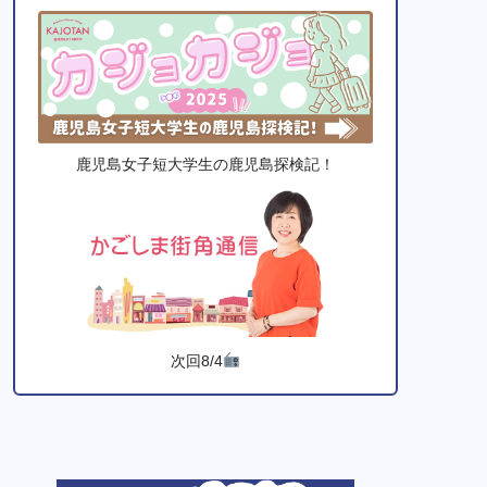
鹿児島女子短大学生の鹿児島探検記！
次回8/4