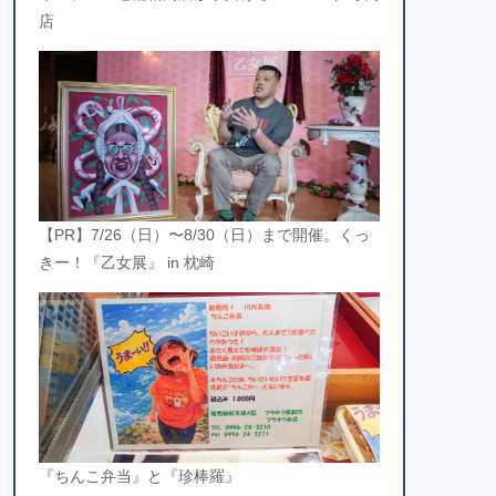
店
【PR】7/26（日）〜8/30（日）まで開催。くっ
きー！『乙女展』 in 枕崎
『ちんこ弁当』と『珍棒羅』