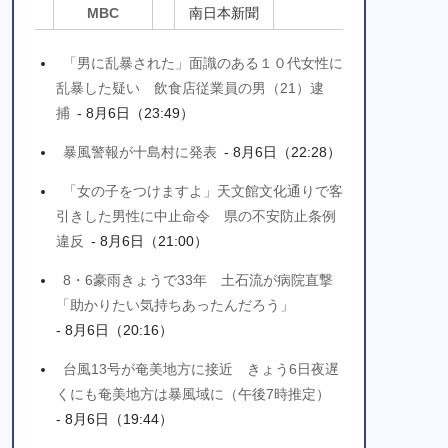
MBC
南日本新聞
「男に乱暴された」面識のある１０代女性に
乱暴した疑い 飲食店従業員の男（21）逮
捕
- 8月6日（23:49）
暴風警報が十島村に発表
- 8月6日（22:28）
「女の子をつけますよ」天文館文化通りで客
引きした男性に中止命令 県の不安防止条例
違反
- 8月6日（21:00）
8・6豪雨きょうで33年 土石流が病院直撃
「助かりたい気持ちあったんだろう」
- 8月6日（20:16）
台風13号が奄美地方に接近 きょう6日夜遅
くにも奄美地方は暴風域に（午後7時推定）
- 8月6日（19:44）