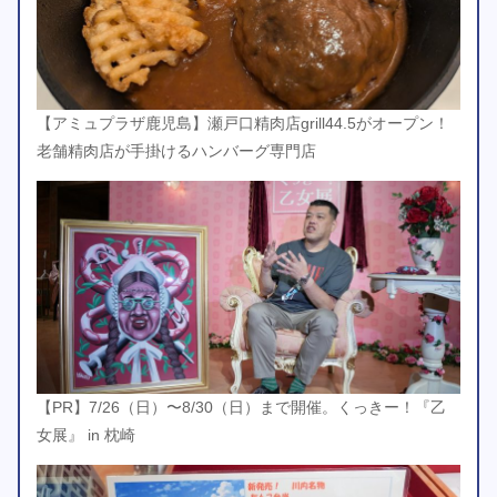
【アミュプラザ鹿児島】瀬戸口精肉店grill44.5がオープン！
老舗精肉店が手掛けるハンバーグ専門店
【PR】7/26（日）〜8/30（日）まで開催。くっきー！『乙
女展』 in 枕崎