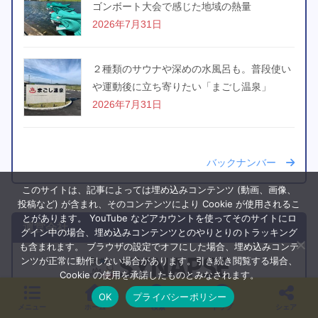
ゴンボート大会で感じた地域の熱量
2026年7月31日
２種類のサウナや深めの水風呂も。普段使い
や運動後に立ち寄りたい「まごし温泉」
2026年7月31日
バックナンバー
このサイトは、記事によっては埋め込みコンテンツ (動画、画像、
投稿など) が含まれ、そのコンテンツにより Cookie が使用されるこ
とがあります。 YouTube などアカウントを使ってそのサイトにロ
運営会社
グイン中の場合、埋め込みコンテンツとのやりとりのトラッキング
も含まれます。 ブラウザの設定でオフにした場合、埋め込みコンテ
ンツが正常に動作しない場合があります。引き続き閲覧する場合、
Cookie の使用を承諾したものとみなされます。
カゴシマガジンはシナプスが運営しています
OK
プライバシーポリシー
メニュー
ホーム
検索
トップ
シェア