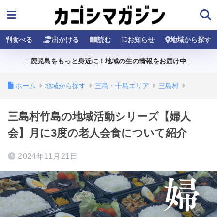
食べる
出かける
読む
お知らせ
地域から探す
- 鹿児島をもっと身近に！地域の生の情報をお届け中 -
ホーム
地域から探す
三島・十島エリア
三島村
三島村竹島の地域活動シリーズ【婦人
会】月に3度の老人会食について紹介
2024年11月21日