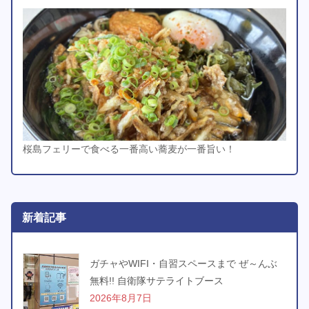
桜島フェリーで食べる一番高い蕎麦が一番旨い！
新着記事
ガチャやWIFI・自習スペースまで ぜ～んぶ
無料!! 自衛隊サテライトブース
2026年8月7日