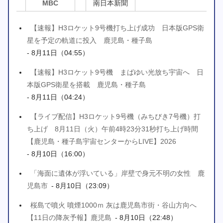
MBC
南日本新聞
【速報】H3ロケット9号機打ち上げ成功 日本版GPS衛
星を予定の軌道に投入 鹿児島・種子島
- 8月11日（04:55）
【速報】H3ロケット9号機 まばゆい光放ち宇宙へ 日
本版GPS衛星を搭載 鹿児島・種子島
- 8月11日（04:24）
【ライブ配信】H3ロケット9号機（みちびき7号機）打
ち上げ 8月11日（火）午前4時23分31秒打ち上げ時間
【鹿児島・種子島宇宙センターからLIVE】2026
- 8月10日（16:00）
「海面に遺体が浮いている」岸壁で身元不明の女性 鹿
児島市
- 8月10日（23:09）
桜島で噴火 噴煙1000ｍ 灰は鹿児島市街・谷山方向へ
【11日の降灰予報】鹿児島
- 8月10日（22:48）