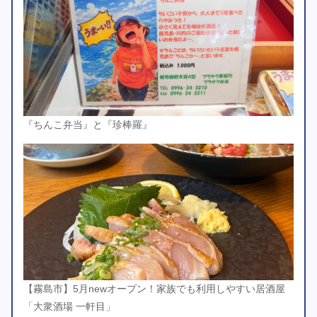
『ちんこ弁当』と『珍棒羅』
【霧島市】5月newオープン！家族でも利用しやすい居酒屋
「大衆酒場 一軒目」