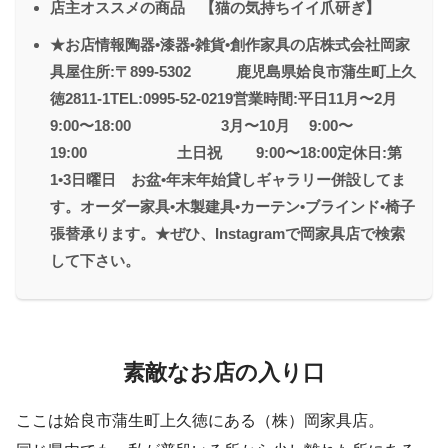
店主オススメの商品 【猫の気持ちイイ爪研ぎ】
★お店情報陶器•漆器•雑貨•創作家具の店株式会社岡家
具屋住所:〒899-5302 鹿児島県姶良市蒲生町上久
徳2811-1TEL:0995-52-0219営業時間:平日11月〜2月
9:00〜18:00 3月〜10月 9:00〜
19:00 土日祝 9:00〜18:00定休日:第
1•3日曜日 お盆•年末年始貸しギャラリー併設してま
す。オーダー家具•木製建具•カーテン•ブラインド•椅子
張替承ります。★ぜひ、Instagramで岡家具店で検索
して下さい。
素敵なお店の入り口
ここは姶良市蒲生町上久徳にある（株）岡家具店。