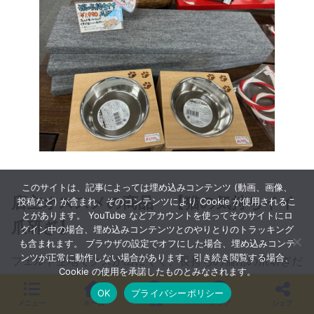
このサイトは、記事によっては埋め込みコンテンツ (動画、画像、
店主オススメの商品 【猫の気持ちイイ
投稿など) が含まれ、そのコンテンツにより Cookie が使用されるこ
とがあります。 YouTube などアカウントを使ってそのサイトにロ
爪研ぎ】
グイン中の場合、埋め込みコンテンツとのやりとりのトラッキング
も含まれます。 ブラウザの設定でオフにした場合、埋め込みコンテ
ンツが正常に動作しない場合があります。引き続き閲覧する場合、
フェルト生地でクズが出にくく、長持ちの猫用の爪研ぎだ
Cookie の使用を承諾したものとみなされます。
そうです。中には、気に入ってくれない猫もいるみたいで
OK
プライバシーポリシー
すが、
メニュー
ホーム
検索
トップ
シェア