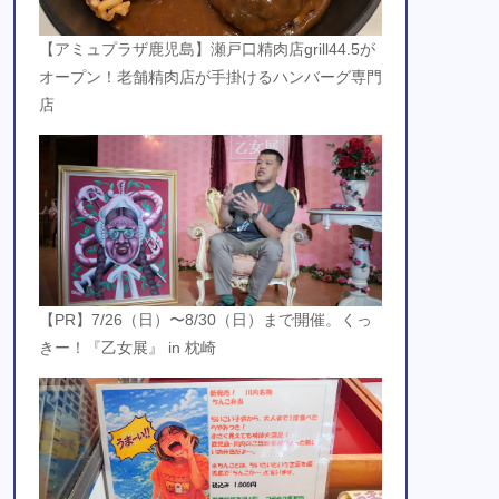
【アミュプラザ鹿児島】瀬戸口精肉店grill44.5が
オープン！老舗精肉店が手掛けるハンバーグ専門
店
【PR】7/26（日）〜8/30（日）まで開催。くっ
きー！『乙女展』 in 枕崎