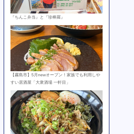
『ちんこ弁当』と『珍棒羅』
【霧島市】5月newオープン！家族でも利用しや
すい居酒屋「大衆酒場 一軒目」