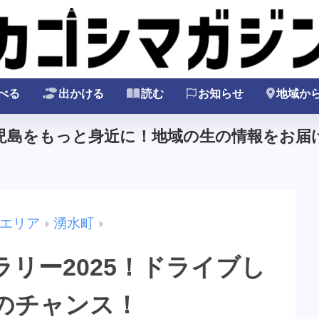
べる
出かける
読む
お知らせ
地域か
鹿児島をもっと身近に！地域の生の情報をお届け
エリア
湧水町
リー2025！ドライブし
のチャンス！