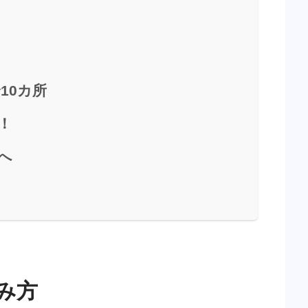
10カ所
！
へ
み方