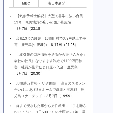
MBC
南日本新聞
【気象予報士解説】大型で非常に強い台風
13号 奄美地方の広い範囲が暴風域
- 8月7日（23:18）
台風13号の影響 13市町村で3万戸以上で停
電 鹿児島(午後8時)
- 8月7日（21:28）
「取引先の口座情報を送るから振り込みを」
会社の社長になりすます詐欺で1100万円被
害…社員が指示信じ口座へ入金 鹿児島
- 8月7日（20:30）
J3優勝J2昇格へ いざ開幕！ 注目のスタメン
争いは… あす8日ホームで群馬と開幕戦 鹿
児島ユナイテッド
- 8月7日（19:59）
首まで浸水した車から男性救出…「手を離さ
ないように」 1日500ミリの大雨から1年 浸