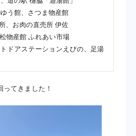
内、道の駅 樋脇「遊湯館」
うゆう館、さつま物産館
所、お肉の直売所 伊佐
松物産館 ふれあい市場
ウトドアステーションえびの、足湯
回ってきました！