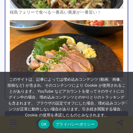
桜島フェリーで食べる一番高い蕎麦が一番旨い！
このサイトは、記事によっては埋め込みコンテンツ (動画、画像、
【霧島市】5月newオープン！家族でも利用しやすい居酒屋
投稿など) が含まれ、そのコンテンツにより Cookie が使用されるこ
「大衆酒場 一軒目」
とがあります。 YouTube などアカウントを使ってそのサイトにロ
グイン中の場合、埋め込みコンテンツとのやりとりのトラッキング
も含まれます。 ブラウザの設定でオフにした場合、埋め込みコンテ
ンツが正常に動作しない場合があります。引き続き閲覧する場合、
Cookie の使用を承諾したものとみなされます。
新着記事
OK
プライバシーポリシー
メニュー
ホーム
検索
トップ
シェア