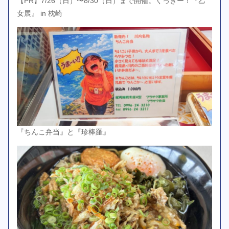
【PR】7/26（日）〜8/30（日）まで開催。くっきー！『乙
女展』 in 枕崎
『ちんこ弁当』と『珍棒羅』