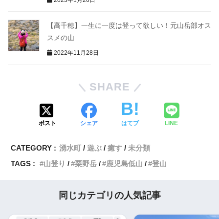
【高千穂】一生に一度は登って欲しい！元山岳部オス
スメの山
2022年11月28日
SHARE
ポスト
シェア
はてブ
LINE
CATEGORY :
湧水町
遊ぶ
癒す
未分類
TAGS :
山登り
栗野岳
鹿児島低山
登山
同じカテゴリの人気記事