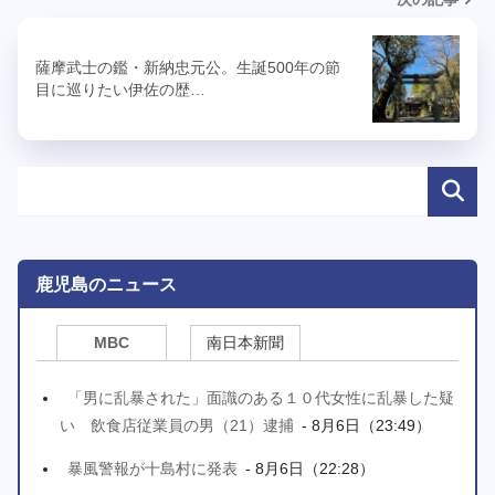
薩摩武士の鑑・新納忠元公。生誕500年の節
目に巡りたい伊佐の歴…
鹿児島のニュース
MBC
南日本新聞
「男に乱暴された」面識のある１０代女性に乱暴した疑
い 飲食店従業員の男（21）逮捕
- 8月6日（23:49）
暴風警報が十島村に発表
- 8月6日（22:28）