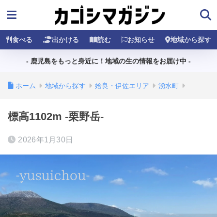
食べる
出かける
読む
お知らせ
地域から探す
- 鹿児島をもっと身近に！地域の生の情報をお届け中 -
ホーム
地域から探す
姶良・伊佐エリア
湧水町
標高1102m -栗野岳-
2026年1月30日