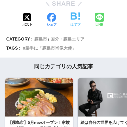
SHARE
ポスト
シェア
はてブ
LINE
CATEGORY :
霧島市
国分・霧島エリア
TAGS :
勝手に「霧島市肖像大使」
同じカテゴリの人気記事
【霧島市】5月newオープン！家族
絵は自分の世界を広げて