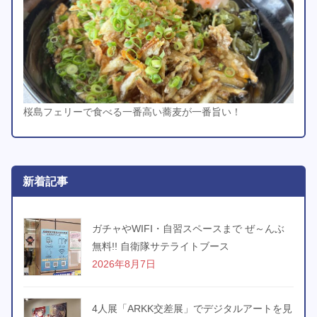
桜島フェリーで食べる一番高い蕎麦が一番旨い！
新着記事
ガチャやWIFI・自習スペースまで ぜ～んぶ
無料!! 自衛隊サテライトブース
2026年8月7日
4人展「ARKK交差展」でデジタルアートを見