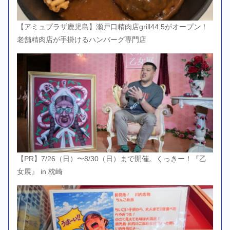
【アミュプラザ鹿児島】瀬戸口精肉店grill44.5がオープン！
老舗精肉店が手掛けるハンバーグ専門店
【PR】7/26（日）〜8/30（日）まで開催。くっきー！『乙
女展』 in 枕崎