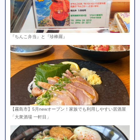
『ちんこ弁当』と『珍棒羅』
【霧島市】5月newオープン！家族でも利用しやすい居酒屋
「大衆酒場 一軒目」