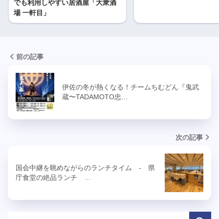
でも利用しやすい居酒屋「大衆酒
場 一軒目」
前の記事
伊佐の冬が熱くなる！チームちむどん『鬼武
蔵〜TADAMOTO忠…
次の記事
国会中継を眺めながらのランチタイム - 県
庁食堂の絶品ランチ …