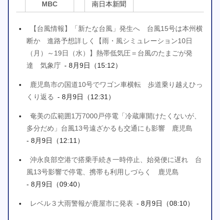
MBC
南日本新聞
【台風情報】「新たな台風」発生へ 台風15号は本州横
断か 進路予想詳しく【雨・風シミュレーション10日
（月）～19日（水）】熱帯低気圧＝台風のたまごが発
達 気象庁
- 8月9日（15:12）
鹿児島市の国道10号でワゴン車横転 歩道乗り越えひっ
くり返る
- 8月9日（12:31）
奄美の広範囲1万7000戸停電「冷蔵庫開けたくないが、
多分だめ」台風13号遠ざかるも交通にも影響 鹿児島
- 8月9日（12:11）
沖永良部空港で搭乗手続き一時停止、始発便に遅れ 台
風13号影響で停電、携帯も利用しづらく 鹿児島
- 8月9日（09:40）
レベル３大雨警報が鹿屋市に発表
- 8月9日（08:10）