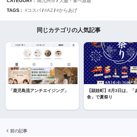
CATEGORY :
南九州市
大盛・食べ放題
TAGS :
コスパ
AZ
からあげ
同じカテゴリの人気記事
「鹿児島流アンチエイジング」
【頴娃町】8月3日は、「
舎」で夏祭り
前の記事