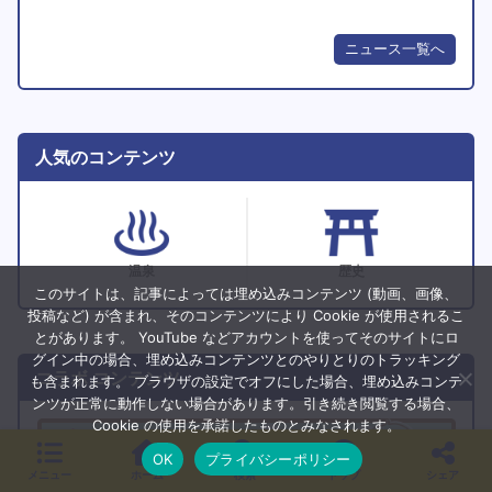
ニュース一覧へ
人気のコンテンツ
温泉
歴史
このサイトは、記事によっては埋め込みコンテンツ (動画、画像、
投稿など) が含まれ、そのコンテンツにより Cookie が使用されるこ
とがあります。 YouTube などアカウントを使ってそのサイトにロ
グイン中の場合、埋め込みコンテンツとのやりとりのトラッキング
コラボ コンテンツ
も含まれます。 ブラウザの設定でオフにした場合、埋め込みコンテ
ンツが正常に動作しない場合があります。引き続き閲覧する場合、
Cookie の使用を承諾したものとみなされます。
OK
プライバシーポリシー
メニュー
ホーム
検索
トップ
シェア