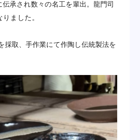
に伝承され数々の名工を輩出。龍門司
なりました。
料を採取、手作業にて作陶し伝統製法を