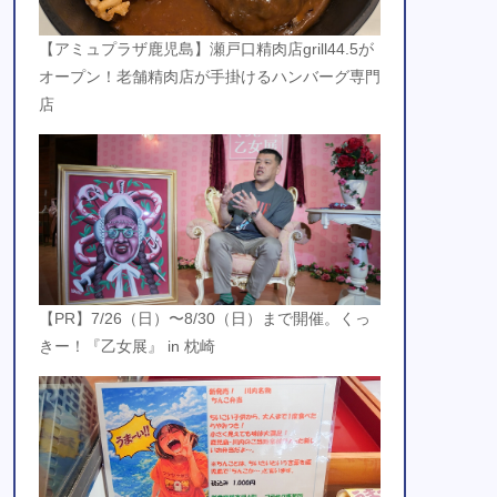
【アミュプラザ鹿児島】瀬戸口精肉店grill44.5が
オープン！老舗精肉店が手掛けるハンバーグ専門
店
【PR】7/26（日）〜8/30（日）まで開催。くっ
きー！『乙女展』 in 枕崎