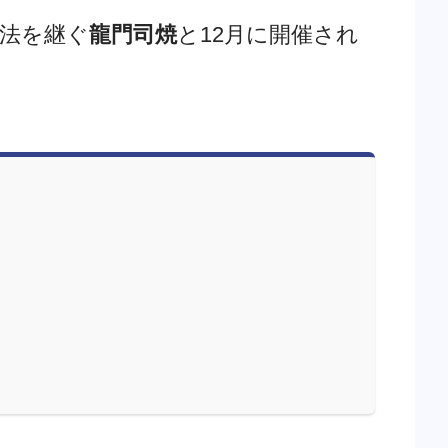
製法を継ぐ
龍門司焼
と12月に開催され