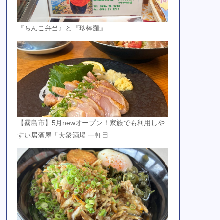
『ちんこ弁当』と『珍棒羅』
【霧島市】5月newオープン！家族でも利用しや
すい居酒屋「大衆酒場 一軒目」