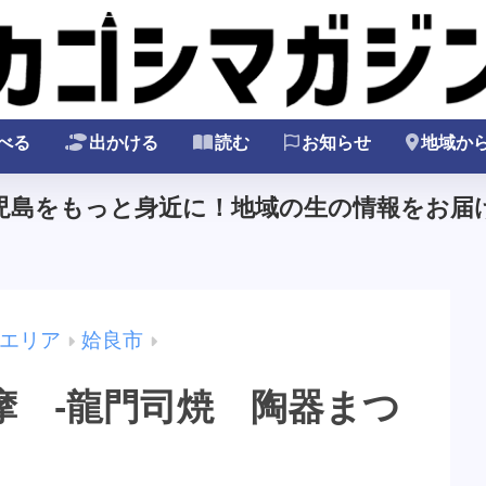
べる
出かける
読む
お知らせ
地域か
鹿児島をもっと身近に！地域の生の情報をお届け
エリア
姶良市
摩 -龍門司焼 陶器まつ