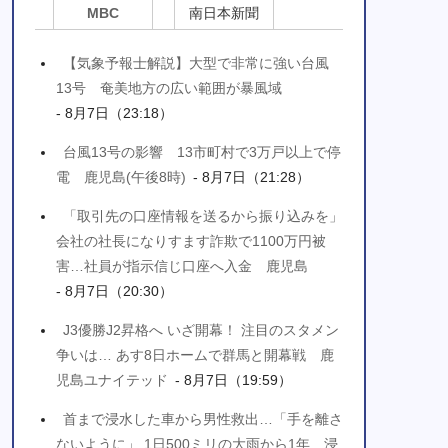
MBC
南日本新聞
【気象予報士解説】大型で非常に強い台風
13号 奄美地方の広い範囲が暴風域
- 8月7日（23:18）
台風13号の影響 13市町村で3万戸以上で停
電 鹿児島(午後8時)
- 8月7日（21:28）
「取引先の口座情報を送るから振り込みを」
会社の社長になりすます詐欺で1100万円被
害…社員が指示信じ口座へ入金 鹿児島
- 8月7日（20:30）
J3優勝J2昇格へ いざ開幕！ 注目のスタメン
争いは… あす8日ホームで群馬と開幕戦 鹿
児島ユナイテッド
- 8月7日（19:59）
首まで浸水した車から男性救出…「手を離さ
ないように」 1日500ミリの大雨から1年 浸