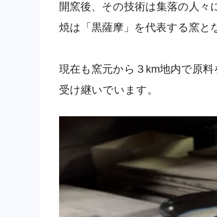
開窯後、その技術は集落の人々
焼は「黒薩摩」を代表する窯と
現在も窯元から３km地内で原
受け継いでいます。