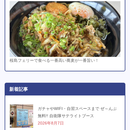
桜島フェリーで食べる一番高い蕎麦が一番旨い！
新着記事
ガチャやWIFI・自習スペースまで ぜ～んぶ
無料!! 自衛隊サテライトブース
2026年8月7日