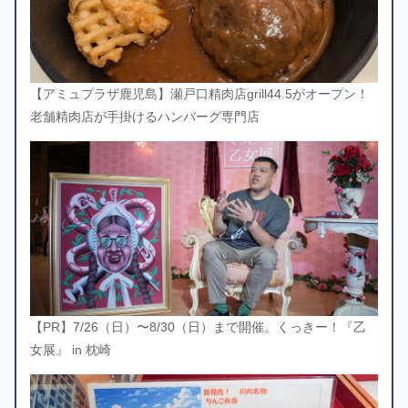
【アミュプラザ鹿児島】瀬戸口精肉店grill44.5がオープン！
老舗精肉店が手掛けるハンバーグ専門店
【PR】7/26（日）〜8/30（日）まで開催。くっきー！『乙
女展』 in 枕崎