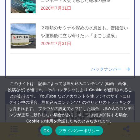
ゴンボート大会で感じた地域の熱量
2026年7月31日
２種類のサウナや深めの水風呂も。普段使い
や運動後に立ち寄りたい「まごし温泉」
2026年7月31日
バックナンバー
このサイトは、記事によっては埋め込みコンテンツ (動画、画像、
投稿など) が含まれ、そのコンテンツにより Cookie が使用されるこ
とがあります。 YouTube などアカウントを使ってそのサイトにロ
運営会社
グイン中の場合、埋め込みコンテンツとのやりとりのトラッキング
も含まれます。 ブラウザの設定でオフにした場合、埋め込みコンテ
ンツが正常に動作しない場合があります。引き続き閲覧する場合、
Cookie の使用を承諾したものとみなされます。
カゴシマガジンはシナプスが運営しています
OK
プライバシーポリシー
メニュー
ホーム
検索
トップ
シェア