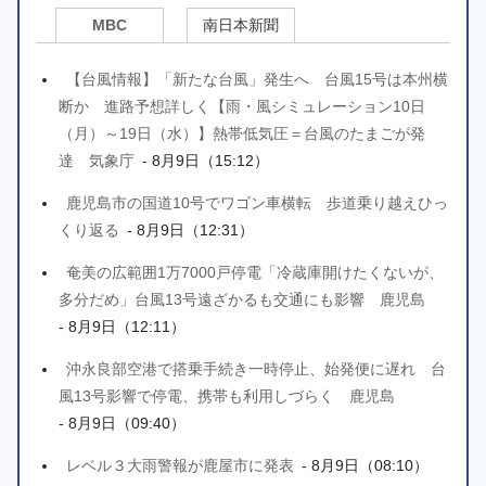
MBC
南日本新聞
【台風情報】「新たな台風」発生へ 台風15号は本州横
断か 進路予想詳しく【雨・風シミュレーション10日
（月）～19日（水）】熱帯低気圧＝台風のたまごが発
達 気象庁
- 8月9日（15:12）
鹿児島市の国道10号でワゴン車横転 歩道乗り越えひっ
くり返る
- 8月9日（12:31）
奄美の広範囲1万7000戸停電「冷蔵庫開けたくないが、
多分だめ」台風13号遠ざかるも交通にも影響 鹿児島
- 8月9日（12:11）
沖永良部空港で搭乗手続き一時停止、始発便に遅れ 台
風13号影響で停電、携帯も利用しづらく 鹿児島
- 8月9日（09:40）
レベル３大雨警報が鹿屋市に発表
- 8月9日（08:10）