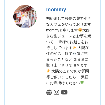
mommy
初めまして桜島の麓で小さ
なカフェをやっております
mommyと申します
大好
きな生ジュースとお芋を焼
いて… 皆様のお越しをお
待ちしています
大隅在
住の私の目線で
気に留
まったことなど 気ままに
取り上げさせて頂きます
大隅のことで何か質問
等ございましたら、 気軽
にお声掛けください