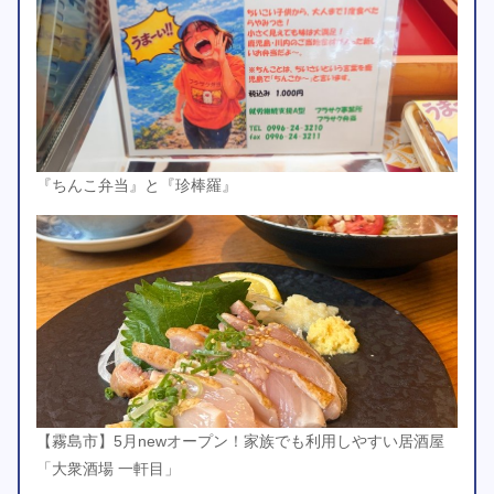
『ちんこ弁当』と『珍棒羅』
【霧島市】5月newオープン！家族でも利用しやすい居酒屋
「大衆酒場 一軒目」